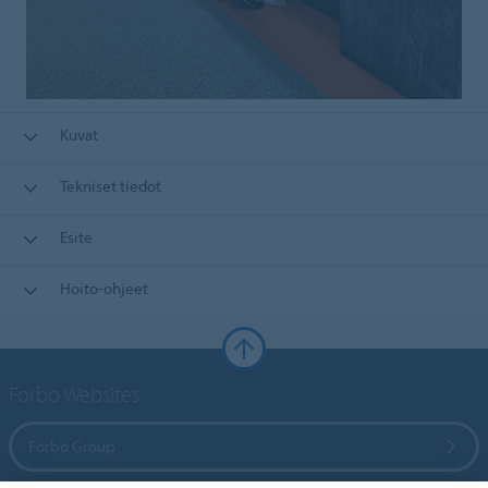
Kuvat
Tekniset tiedot
Esite
Hoito-ohjeet
Forbo Websites
Forbo Group