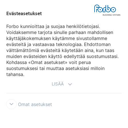
Forbo Flooring Systems
Evästeasetukset
Forbo Movement Systems
Forbo kunnioittaa ja suojaa henkilötietojasi.
Voidaksemme tarjota sinulle parhaan mahdollisen
käyttäjäkokemuksen käytämme sivustollamme
evästeitä ja vastaavaa teknologiaa. Ehdottoman
Maakohtaiset sivut
välttämättömiä evästeitä käytetään aina, kun taas
muiden evästeiden käyttö edellyttää suostumustasi.
Valitse maa
Kohdassa «Omat asetukset» voit perua
suostumuksesi tai muuttaa asetuksiasi milloin
tahansa.
LISÄÄ
Omat asetukset
Käyttöehdot ja vastuunrajoitukset
Tietosuojaseloste
Evästeet
Forbon integriteettilinja
Evästeasetukset