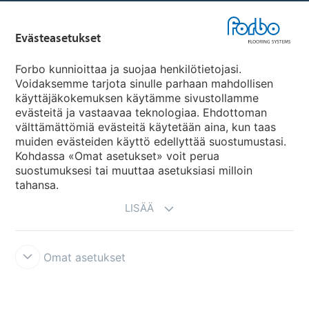
Forbo Flooring Systems
Evästeasetukset
Forbo Movement Systems
Forbo kunnioittaa ja suojaa henkilötietojasi.
Voidaksemme tarjota sinulle parhaan mahdollisen
käyttäjäkokemuksen käytämme sivustollamme
evästeitä ja vastaavaa teknologiaa. Ehdottoman
Maakohtaiset sivut
välttämättömiä evästeitä käytetään aina, kun taas
muiden evästeiden käyttö edellyttää suostumustasi.
Valitse maa
Kohdassa «Omat asetukset» voit perua
suostumuksesi tai muuttaa asetuksiasi milloin
tahansa.
LISÄÄ
Omat asetukset
Käyttöehdot ja vastuunrajoitukset
Tietosuojaseloste
Evästeet
Forbon integriteettilinja
Evästeasetukset