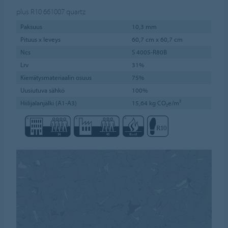
plus R10 661007
quartz
Paksuus
10,3 mm
Pituus x leveys
60,7 cm x 60,7 cm
Ncs
S 4005-R80B
Lrv
31%
Kierrätysmateriaalin osuus
75%
Uusiutuva sähkö
100%
Hiilijalanjälki (A1-A3)
15,64 kg CO₂e/m²