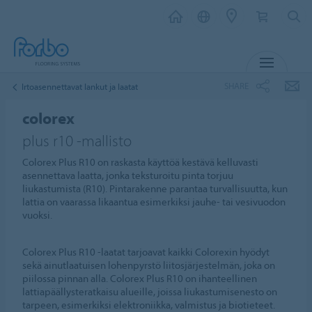
MENU
SHARE
Irtoasennettavat lankut ja laatat
colorex
plus r10 -mallisto
Colorex Plus R10 on raskasta käyttöä kestävä kelluvasti
asennettava laatta, jonka teksturoitu pinta torjuu
liukastumista (R10). Pintarakenne parantaa turvallisuutta, kun
lattia on vaarassa likaantua esimerkiksi jauhe- tai vesivuodon
vuoksi.
Colorex Plus R10 -laatat tarjoavat kaikki Colorexin hyödyt
sekä ainutlaatuisen lohenpyrstö liitosjärjestelmän, joka on
piilossa pinnan alla. Colorex Plus R10 on ihanteellinen
lattiapäällysteratkaisu alueille, joissa liukastumisenesto on
tarpeen, esimerkiksi elektroniikka, valmistus ja biotieteet.