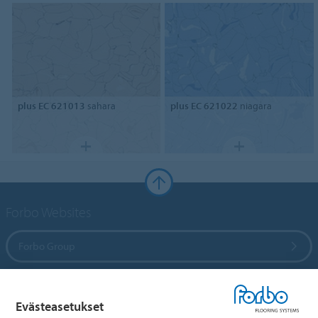
plus EC 621013
sahara
plus EC 621022
niagara
Forbo Websites
Forbo Group
Forbo Flooring Systems
Evästeasetukset