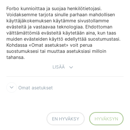
Forbo Movement Systems
Forbo kunnioittaa ja suojaa henkilötietojasi.
Voidaksemme tarjota sinulle parhaan mahdollisen
käyttäjäkokemuksen käytämme sivustollamme
evästeitä ja vastaavaa teknologiaa. Ehdottoman
Maakohtaiset sivut
välttämättömiä evästeitä käytetään aina, kun taas
muiden evästeiden käyttö edellyttää suostumustasi.
Valitse maa
Kohdassa «Omat asetukset» voit perua
suostumuksesi tai muuttaa asetuksiasi milloin
tahansa.
LISÄÄ
Omat asetukset
Käyttöehdot ja vastuunrajoitukset
Tietosuojaseloste
Evästeet
Forbon integriteettilinja
Evästeasetukset
EN HYVÄKSY
HYVÄKSYN
creating better environments