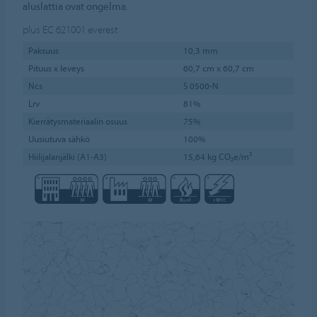
aluslattia ovat ongelma.
plus EC 621001
everest
Paksuus
10,3 mm
Pituus x leveys
60,7 cm x 60,7 cm
Ncs
S 0500-N
Lrv
81%
Kierrätysmateriaalin osuus
75%
Uusiutuva sähkö
100%
Hiilijalanjälki (A1-A3)
15,64 kg CO₂e/m²