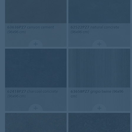
63636PZ7
canyon cement
62522PZ7
natural concrete
(96x96 cm)
(96x96 cm)
62418PZ7
charcoal concrete
63658PZ7
grigio twine (96x96
(96x96 cm)
cm)