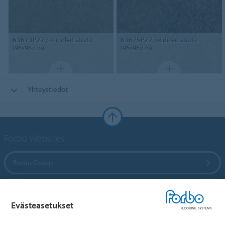
63673PZ7
corroded strata
63675PZ7
oxidized strata
(96x96 cm)
(96x96 cm)
Yhteystiedot
Forbo Websites
Forbo Group
Forbo Flooring Systems
Evästeasetukset
Forbo Movement Systems