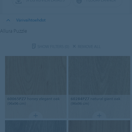
Värivaihtoehdot
Allura Puzzle
SHOW FILTERS
(0)
REMOVE ALL
60065PZ7
honey elegant oak
60284PZ7
natural giant oak
(96x96 cm)
(96x96 cm)