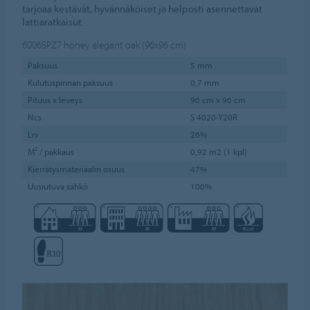
tarjoaa kestävät, hyvännäköiset ja helposti asennettavat
lattiaratkaisut.
60065PZ7
honey elegant oak (96x96 cm)
Paksuus
5 mm
Kulutuspinnan paksuus
0,7 mm
Pituus x leveys
96 cm x 96 cm
Ncs
S 4020-Y20R
Lrv
26%
M² / pakkaus
0,92 m2 (1 kpl)
Kierrätysmateriaalin osuus
47%
Uusiutuva sähkö
100%