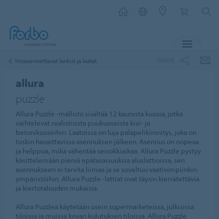
MENU
SHARE
Irtoasennettavat lankut ja laatat
allura
puzzle
Allura Puzzle -mallisto sisältää 12 kaunista kuosia, jotka
vaihtelevat realistisista puukuoseista kivi- ja
betonikuoseihin. Laatoissa on luja palapelikiinnitys, joka on
tuskin havaittavissa asennuksen jälkeen. Asennus on nopeaa
ja helppoa, mikä vähentää seisokkiaikaa. Allura Puzzle pystyy
käsittelemään pieniä epätasaisuuksia aluslattioissa, sen
asennukseen ei tarvita liimaa ja se soveltuu vaativimpiinkin
ympäristöihin. Allura Puzzle -lattiat ovat täysin kierrätettäviä
ja kiertotalouden mukaisia.
Allura Puzzlea käytetään usein supermarketeissa, julkisissa
tiloissa ja muissa kovan kulutuksen tiloissa. Allura Puzzle