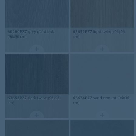
60280PZ7
grey giant oak
63651PZ7
light twine (96x96
(96x96 cm)
cm)
63655PZ7
dark twine (96x96
63634PZ7
sand cement (96x96
cm)
cm)