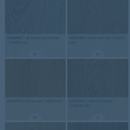
63408FL1
greywashed timber
60293FL1
steamed oak (120x20
(120x20 cm)
cm)
60295FL1
pure oak (120x20 cm)
63535FL1
natural timber
(120x20 cm)