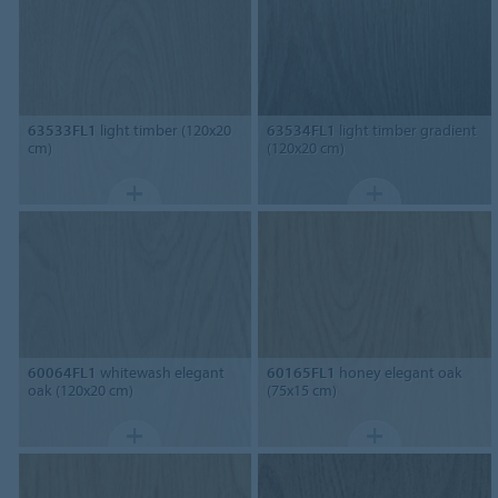
63533FL1
light timber (120x20
63534FL1
light timber gradient
cm)
(120x20 cm)
60064FL1
whitewash elegant
60165FL1
honey elegant oak
oak (120x20 cm)
(75x15 cm)