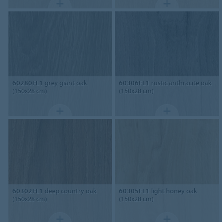
60280FL1
grey giant oak
60306FL1
rustic anthracite oak
(150x28 cm)
(150x28 cm)
60302FL1
deep country oak
60305FL1
light honey oak
(150x28 cm)
(150x28 cm)