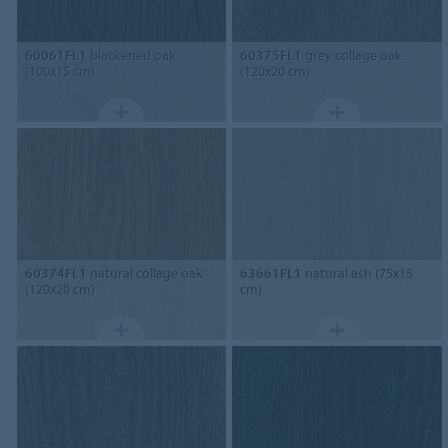
60061FL1
blackened oak
60375FL1
grey collage oak
(100x15 cm)
(120x20 cm)
60374FL1
natural collage oak
63661FL1
natural ash (75x15
(120x20 cm)
cm)