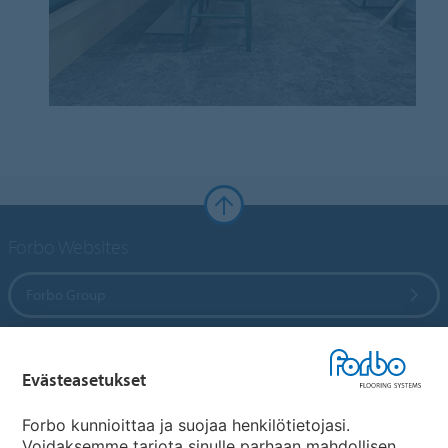
Forbo Websites
Forbo Group
Forbo Flooring Systems
Evästeasetukset
Forbo Movement Systems
Forbo kunnioittaa ja suojaa henkilötietojasi.
Voidaksemme tarjota sinulle parhaan mahdollisen