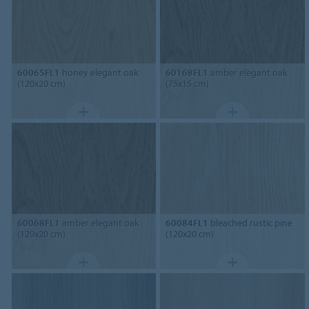
60065FL1
honey elegant oak
60168FL1
amber elegant oak
(120x20 cm)
(75x15 cm)
60068FL1
amber elegant oak
60084FL1
bleached rustic pine
(120x20 cm)
(120x20 cm)