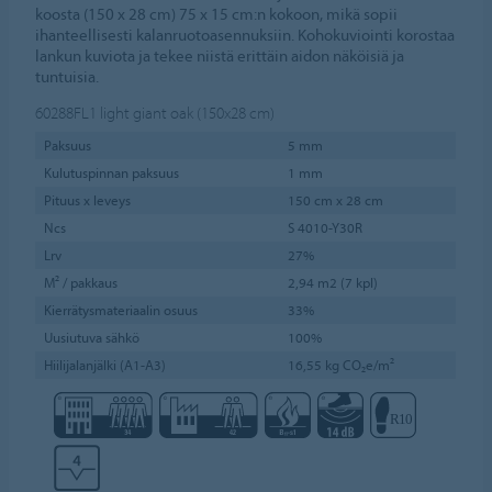
koosta (150 x 28 cm) 75 x 15 cm:n kokoon, mikä sopii
ihanteellisesti kalanruotoasennuksiin. Kohokuviointi korostaa
lankun kuviota ja tekee niistä erittäin aidon näköisiä ja
tuntuisia.
60288FL1
light giant oak (150x28 cm)
Paksuus
5 mm
Kulutuspinnan paksuus
1 mm
Pituus x leveys
150 cm x 28 cm
Ncs
S 4010-Y30R
Lrv
27%
M² / pakkaus
2,94 m2 (7 kpl)
Kierrätysmateriaalin osuus
33%
Uusiutuva sähkö
100%
Hiilijalanjälki (A1-A3)
16,55 kg CO₂e/m²