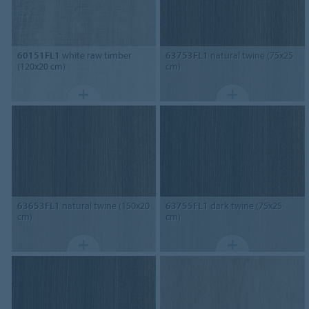
60151FL1
white raw timber
63753FL1
natural twine (75x25
(120x20 cm)
cm)
63653FL1
natural twine (150x20
63755FL1
dark twine (75x25
cm)
cm)