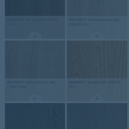
63655FL1
dark twine (150x20
60350FL1
white autumn oak
cm)
(100x15 cm)
60356FL1
grey autumn oak
60063FL1
waxed oak (100x15
(100x15 cm)
cm)