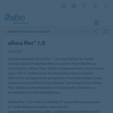
MENU
SHARE
Irtoasennettavat lankut ja laatat
allura flex" 1,0
wood
Irtoasennettavat Allura Flex" 1,0 vinyylilankut ja -laatat
sopivat vaativiin käyttökohteisiin, kuten myymälöihin ja
toimistoihin. Allura Flex -lattiat voidaan asentaa ilman liimaa
jopa 150 m² kohteisiin ja tarraliimalla isompiin tiloihin.
Allura Flex tarjoaa toisen sukupolven Flex-teknologian, joka
koostuu toiminnallisista kerroksista. Teknologia tekee Allura
Flex -lattioista ainutlaatuisen mittapysyvän, kestävän ja
korkealaatuisen lattiapäällysteen.
Allura Flex" 1,0 -mallisto sisältää 47 luonnollista puukuosia
eri lankkukoossa, tarjoten erinomaiset
suunnittelumahdollisuudet. Lankkujen koot vaihtelevat XL-