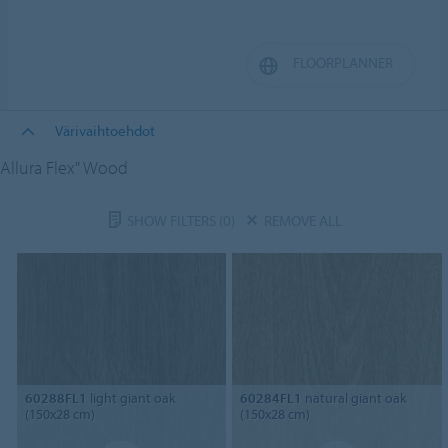
FLOORPLANNER
Värivaihtoehdot
Allura Flex" Wood
SHOW FILTERS
(0)
REMOVE ALL
60288FL1
light giant oak
60284FL1
natural giant oak
(150x28 cm)
(150x28 cm)