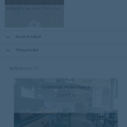
63663FL1
terra ash (75x15 cm)
Kuvat & videot
Yhteystiedot
Referenssit
(1)
Greenstar Hotel Vaasa
LISÄTIETOA