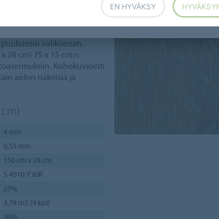
EN HYVÄKSY
HYVÄKSY
pysyvän, kestävän ja
39 puukuosin valikoiman.
 x 28 cm) 75 x 15 cm:n
otoasennuksiin. Kohokuviointi
täin aidon näköisiä ja
8 cm)
4 mm
0,55 mm
150 cm x 28 cm
S 4010-Y30R
27%
3,78 m2 (9 kpl)
30%