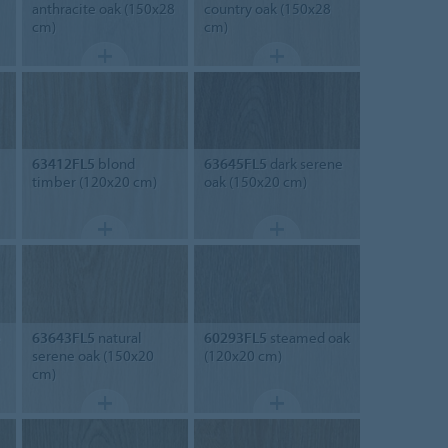
anthracite oak (150x28
country oak (150x28
cm)
cm)
63412FL5
blond
63645FL5
dark serene
timber (120x20 cm)
oak (150x20 cm)
e
63643FL5
natural
60293FL5
steamed oak
serene oak (150x20
(120x20 cm)
cm)