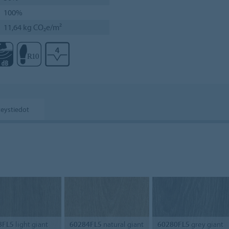
100%
11,64 kg CO₂e/m²
eystiedot
8FL5
light giant
60284FL5
natural giant
60280FL5
grey giant