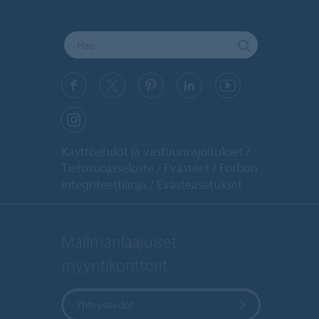
Käyttöehdot ja vastuunrajoitukset
Tietosuojaseloste
Evästeet
Forbon
integriteettilinja
Evästeasetukset
Mailmanlaajuiset
myyntikonttorit
Yhteystiedot