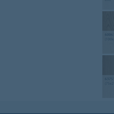
6006
(100x
6375
(75x2