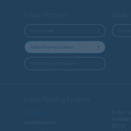
Forbo Websites
Maakoh
Forbo Group
Valits
Forbo Flooring Systems
Forbo Movement Systems
Forbo Flooring Systems
Tuotteet
Forbo Fl
Heikkilän
Käyttökohteet
00210