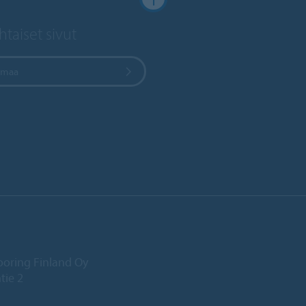
taiset sivut
e maa
ooring Finland Oy
tie 2