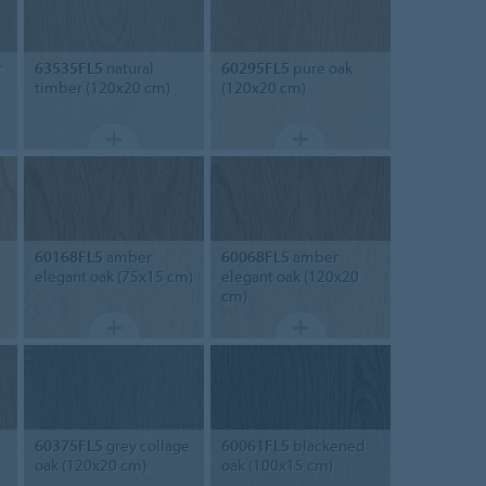
r
63535FL5
natural
60295FL5
pure oak
timber (120x20 cm)
(120x20 cm)
60168FL5
amber
60068FL5
amber
elegant oak (75x15 cm)
elegant oak (120x20
cm)
60375FL5
grey collage
60061FL5
blackened
oak (120x20 cm)
oak (100x15 cm)