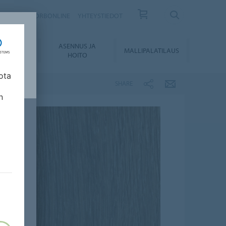
ISKIRJE
FORBONLINE
YHTEYSTIEDOT
ASENNUS JA
KUMENTIT
MALLIPALATILAUS
HOITO
ota
SHARE
n