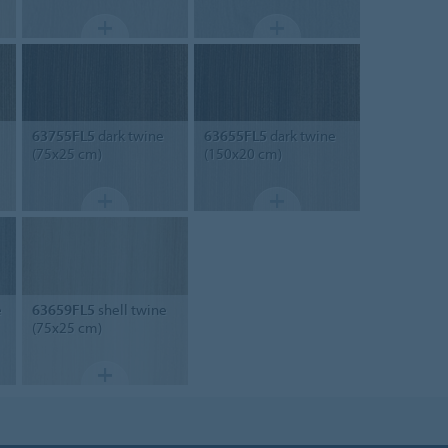
63755FL5
dark twine
63655FL5
dark twine
(75x25 cm)
(150x20 cm)
e
63659FL5
shell twine
(75x25 cm)