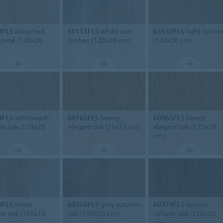
4FL5
bleached
60151FL5
white raw
63533FL5
light timbe
c pine (120x20
timber (120x20 cm)
(120x20 cm)
4FL5
whitewash
60165FL5
honey
60065FL5
honey
nt oak (120x20
elegant oak (75x15 cm)
elegant oak (120x20
cm)
0FL5
white
60356FL5
grey autumn
60374FL5
natural
n oak (100x15
oak (100x15 cm)
collage oak (120x20
cm)