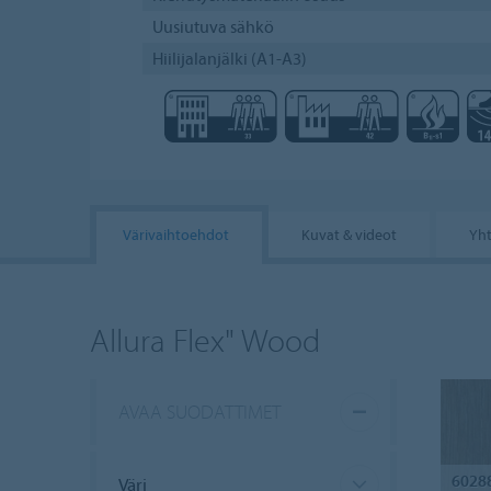
Uusiutuva sähkö
Hiilijalanjälki (A1-A3)
Värivaihtoehdot
Kuvat & videot
Yht
Allura Flex" Wood
AVAA SUODATTIMET
6028
Väri