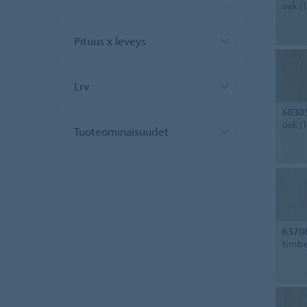
oak (
Pituus x leveys
Lrv
6030
oak (
Tuoteominaisuudet
6370
timbe