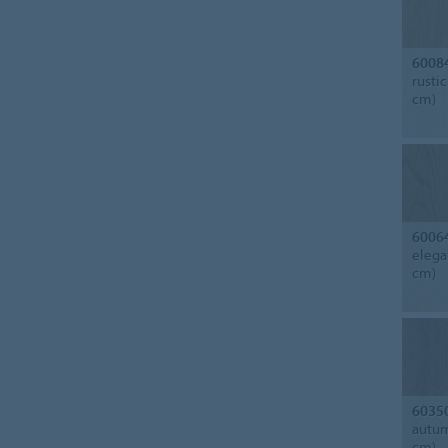
6008
rusti
cm)
6006
elega
cm)
6035
autum
cm)