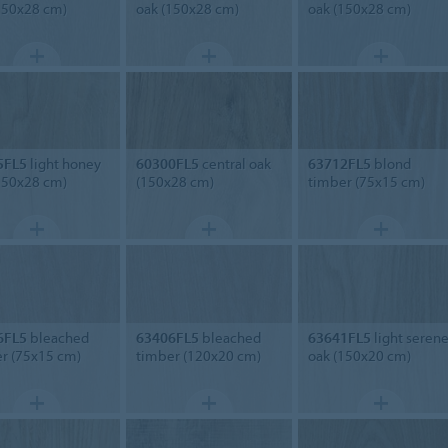
150x28 cm)
oak (150x28 cm)
oak (150x28 cm)
5FL5
light honey
60300FL5
central oak
63712FL5
blond
150x28 cm)
(150x28 cm)
timber (75x15 cm)
6FL5
bleached
63406FL5
bleached
63641FL5
light seren
r (75x15 cm)
timber (120x20 cm)
oak (150x20 cm)