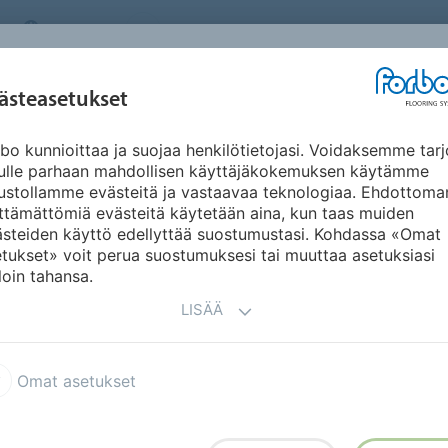
FINLAND
TIETOA MEISTÄ
TYÖPAIKAT
UUTISET
UUT
INSPIRAATIO JA
ästeasetukset
KÄYTTÖKOHTEET
KESTÄVÄ KEHITYS
DO
REFERENSSIT
bo kunnioittaa ja suojaa henkilötietojasi. Voidaksemme tarj
avat lankut ja laatat
Allura Flex Wood
nulle parhaan mahdollisen käyttäjäkokemuksen käytämme
ustollamme evästeitä ja vastaavaa teknologiaa. Ehdottoma
ttämättömiä evästeitä käytetään aina, kun taas muiden
ästeiden käyttö edellyttää suostumustasi. Kohdassa «Omat
tukset» voit perua suostumuksesi tai muuttaa asetuksiasi
loin tahansa.
LISÄÄ
nettava lattiaratkaisu, joka
tiloihin. Allura Flex" -lattiat
Omat asetukset
loihin ja tarraliimalla
n sukupolven Flex-
kerroksista. Teknologia tekee