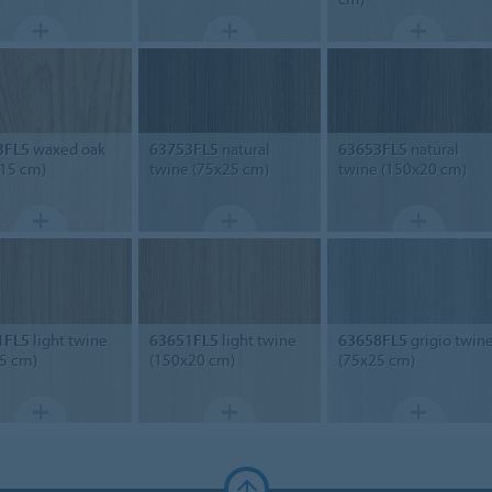
3FL5
waxed oak
63753FL5
natural
63653FL5
natural
15 cm)
twine (75x25 cm)
twine (150x20 cm)
1FL5
light twine
63651FL5
light twine
63658FL5
grigio twin
5 cm)
(150x20 cm)
(75x25 cm)