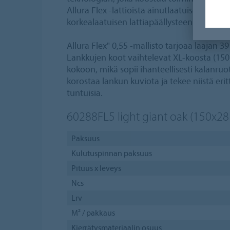
Allura Flex -lattioista ainutlaatuisen mitta
korkealaatuisen lattiapäällysteen.
Allura Flex" 0,55 -mallisto tarjoaa laajan 
Lankkujen koot vaihtelevat XL-koosta (150
kokoon, mikä sopii ihanteellisesti kalanru
korostaa lankun kuviota ja tekee niistä erit
tuntuisia.
60288FL5
light giant oak (150x2
Paksuus
Kulutuspinnan paksuus
Pituus x leveys
Ncs
Lrv
M² / pakkaus
Kierrätysmateriaalin osuus