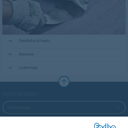
Puhdistus & hoito
Asennus
Lisätietoja
Forbo Websites
Forbo Group
Forbo Flooring Systems