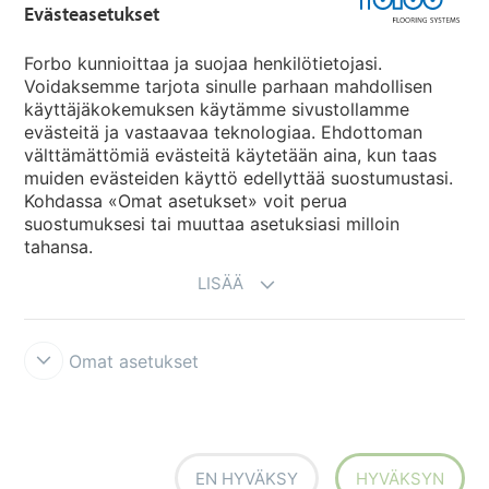
Evästeasetukset
Forbo Movement Systems
Forbo kunnioittaa ja suojaa henkilötietojasi.
Voidaksemme tarjota sinulle parhaan mahdollisen
käyttäjäkokemuksen käytämme sivustollamme
evästeitä ja vastaavaa teknologiaa. Ehdottoman
Maakohtaiset sivut
välttämättömiä evästeitä käytetään aina, kun taas
muiden evästeiden käyttö edellyttää suostumustasi.
Valitse maa
Kohdassa «Omat asetukset» voit perua
suostumuksesi tai muuttaa asetuksiasi milloin
tahansa.
LISÄÄ
Omat asetukset
Käyttöehdot ja vastuunrajoitukset
Tietosuojaseloste
Evästeet
Forbon integriteettilinja
Evästeasetukset
EN HYVÄKSY
HYVÄKSYN