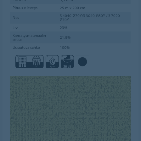
Pituus x leveys
25 m x 200 cm
S 4040-G70Y/S 3040-G80Y / S 7020-
Ncs
G70Y
Lrv
23%
Kierrätysmateriaalin
21,8%
osuus
Uusiutuva sähkö
100%