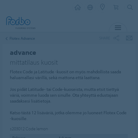
MENU
SHARE
Flotex Advance
advance
mittatilaus kuosit
Flotex Code ja Latitude -kuosit on myös mahdollista saada
haluamallasi värillä, sekä mattona että laattana.
Jos pidät Latitude- tai Code-kuoseista, mutta etsit tiettyä
väriä, voimme luoda sen sinulle. Ota yhteyttä edustajaan
saadaksesi lisätietoja.
Katso tästä 12 lisäväriä, jotka olemme jo luoneet Flotex Code
-kuosille.
s203012
Code lemon
Paksuus
3,9 mm