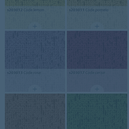
s203012
Code lemon
s203011
Code pomelo
s203013
Code rose
s203017
Code cerise