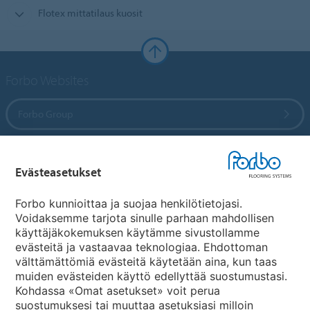
Flotex mittatilaus kuosit
Forbo Websites
Forbo Group
Forbo Flooring Systems
Evästeasetukset
Forbo Movement Systems
Forbo kunnioittaa ja suojaa henkilötietojasi.
Voidaksemme tarjota sinulle parhaan mahdollisen
käyttäjäkokemuksen käytämme sivustollamme
evästeitä ja vastaavaa teknologiaa. Ehdottoman
Maakohtaiset sivut
välttämättömiä evästeitä käytetään aina, kun taas
muiden evästeiden käyttö edellyttää suostumustasi.
Valitse maa
Kohdassa «Omat asetukset» voit perua
suostumuksesi tai muuttaa asetuksiasi milloin