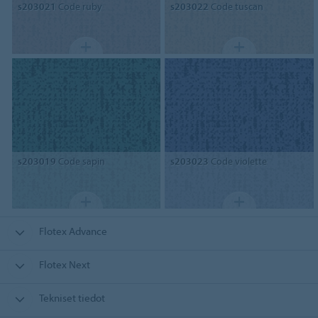
s203021
Code ruby
s203022
Code tuscan
s203019
Code sapin
s203023
Code violette
Flotex Advance
Flotex Next
Tekniset tiedot