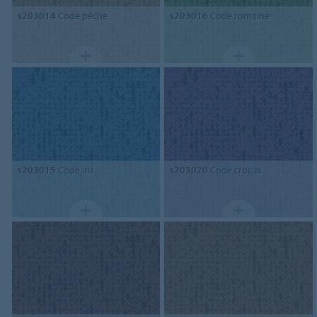
s203014
Code pêche
s203016
Code romaine
s203015
Code iris
s203020
Code crocus