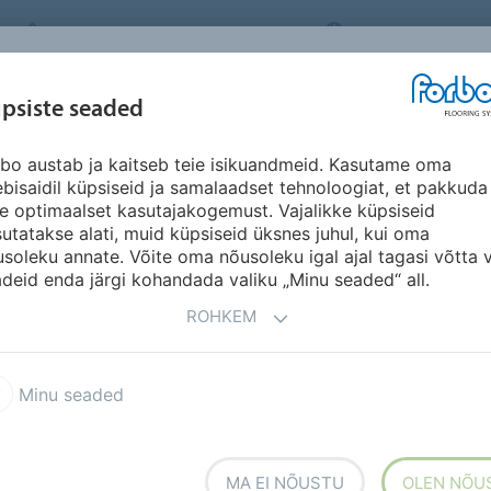
FORBO FLOORING SYSTEMS
ESTONIA
INSPIRATSIOON &
psiste seaded
ED
SEGMENDID
SÄÄSTVUSKAVA
A
VIITED
bo austab ja kaitseb teie isikuandmeid. Kasutame oma
bisaidil küpsiseid ja samalaadset tehnoloogiat, et pakkuda
le optimaalset kasutajakogemust. Vajalikke küpsiseid
utatakse alati, muid küpsiseid üksnes juhul, kui oma
soleku annate. Võite oma nõusoleku igal ajal tagasi võtta 
deid enda järgi kohandada valiku „Minu seaded“ all.
ROHKEM
pordipõrandakate, mis
nstruktsioonile ja mida saab
Vastupidavad linoleumist
Minu seaded
ooduslikest toorainetest
viisil.
MA EI NÕUSTU
OLEN NÕU