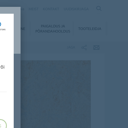
Säästvuskava
MEIST
KONTAKT
UUDISKIRJAGA
PAIGALDUS JA
LLALAADIMINE
TOOTELEIDJA
PÕRANDAHOOLDUS
JAGA
või
S