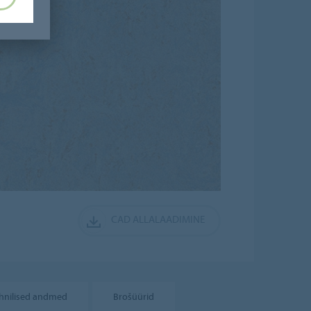
CAD ALLALAADIMINE
hnilised andmed
Brošüürid