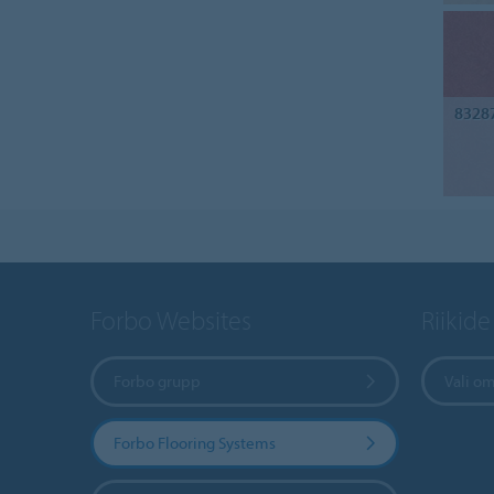
8328
Forbo Websites
Riikide
Forbo grupp
Vali om
Forbo Flooring Systems