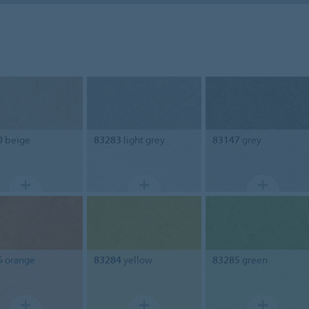
0
beige
83283
light grey
83147
grey
6
orange
83284
yellow
83285
green