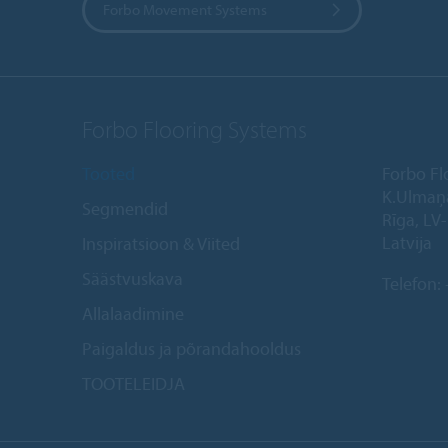
Forbo Movement Systems
Forbo Flooring Systems
Tooted
Forbo Fl
K.Ulmaņ
Segmendid
Rīga, LV
Latvija
Inspiratsioon & Viited
Säästvuskava
Telefon:
Allalaadimine
Paigaldus ja põrandahooldus
TOOTELEIDJA