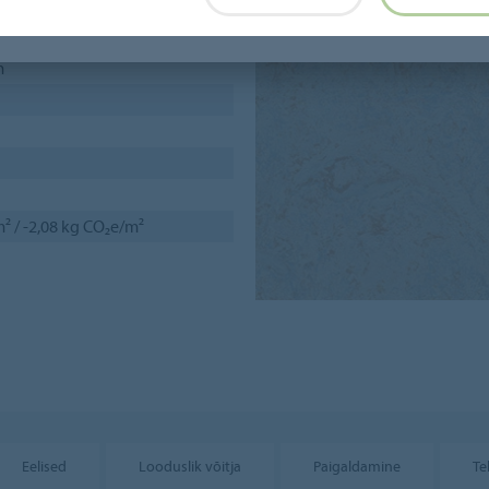
m
² / -2,08 kg CO₂e/m²
Eelised
Looduslik võitja
Paigaldamine
Te