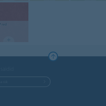
7
red
 saidid
a riik