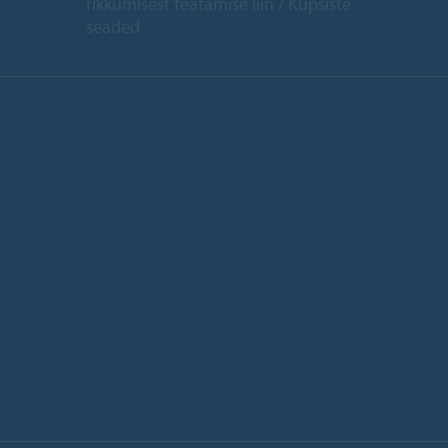
rikkumisest teatamise liin
Küpsiste
seaded