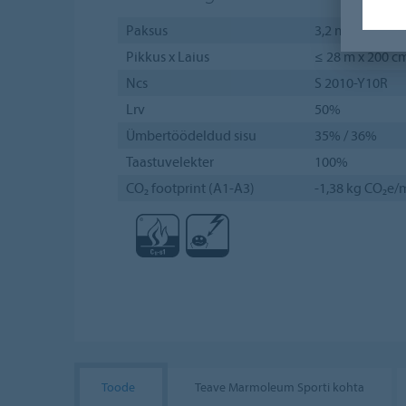
Paksus
3,2 mm / 4 mm
Pikkus x Laius
≤ 28 m x 200 c
Ncs
S 2010-Y10R
Lrv
50%
Ümbertöödeldud sisu
35% / 36%
Taastuvelekter
100%
CO₂ footprint (A1-A3)
-1,38 kg CO₂e/m
Toode
Teave Marmoleum Sporti kohta