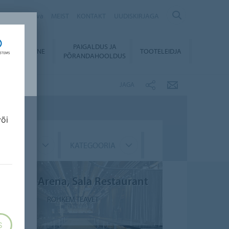
Säästvuskava
MEIST
KONTAKT
UUDISKIRJAGA
PAIGALDUS JA
LLALAADIMINE
TOOTELEIDJA
PÕRANDAHOOLDUS
JAGA
või
GMENT
KATEGOORIA
Žalgirio Arena, Sala Restaurant
ROHKEM TEAVET
S