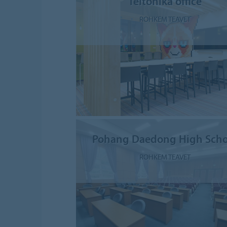
Teltonika office
ROHKEM TEAVET
Pohang Daedong High Scho
ROHKEM TEAVET