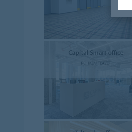
Capital Smart office
ROHKEM TEAVET