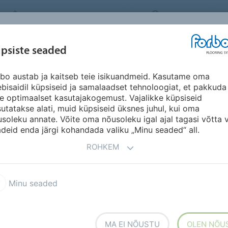
FORBO FLOORING SYSTEMS
ESTONIA
INSPIRATSIOON &
psiste seaded
ED
SEGMENDID
SÄÄSTVUSKAVA
A
VIITED
bo austab ja kaitseb teie isikuandmeid. Kasutame oma
bisaidil küpsiseid ja samalaadset tehnoloogiat, et pakkuda
le optimaalset kasutajakogemust. Vajalikke küpsiseid
utatakse alati, muid küpsiseid üksnes juhul, kui oma
soleku annate. Võite oma nõusoleku igal ajal tagasi võtta 
deid enda järgi kohandada valiku „Minu seaded“ all.
RIIK
SE
ROHKEM
ol
Cultural Centre STOPIŅI
Minu seaded
ROHKEM TEAVET
MA EI NÕUSTU
OLEN NÕU