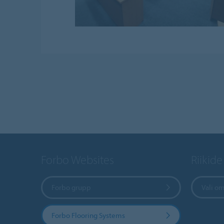
Forbo Websites
Riikide
Forbo grupp
Vali om
Forbo Flooring Systems