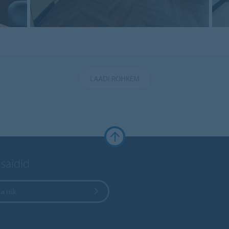
LAADI ROHKEM
 saidid
a riik