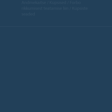
Andmekaitse
Küpsised
Forbo
rikkumisest teatamise liin
Küpsiste
seaded