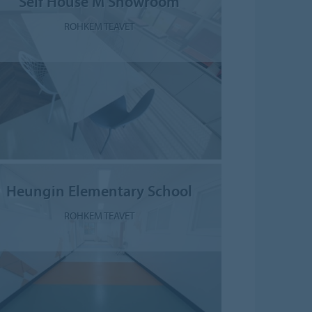
Self House M Showroom
ROHKEM TEAVET
Heungin Elementary School
ROHKEM TEAVET