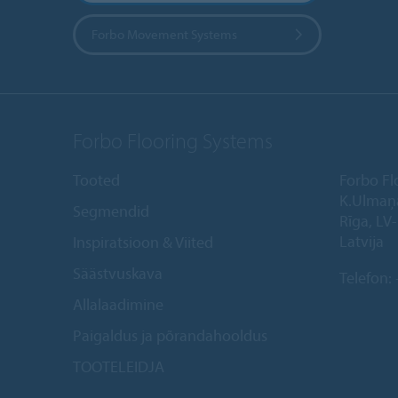
Forbo Movement Systems
Forbo Flooring Systems
Tooted
Forbo Fl
K.Ulmaņ
Segmendid
Rīga, LV
Latvija
Inspiratsioon & Viited
Säästvuskava
Telefon:
Allalaadimine
Paigaldus ja põrandahooldus
TOOTELEIDJA