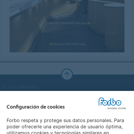
Forbo Websites
Grupo Forbo
Configuración de cookies
Forbo Flooring Systems
Forbo respeta y protege sus datos personales. Para
poder ofrecerle una experiencia de usuario óptima,
utilizamos cookies y tecnologías similares en