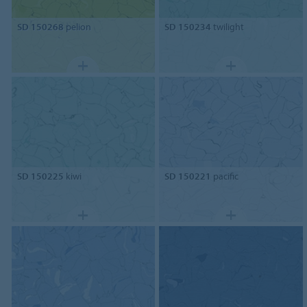
SD 150268
pelion
SD 150234
twilight
SD 150225
kiwi
SD 150221
pacific