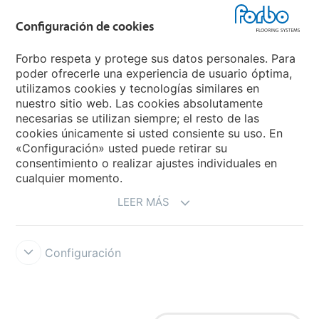
Grupo Forbo
Configuración de cookies
Forbo Flooring Systems
Forbo respeta y protege sus datos personales. Para
poder ofrecerle una experiencia de usuario óptima,
utilizamos cookies y tecnologías similares en
Forbo Movement Systems
nuestro sitio web. Las cookies absolutamente
necesarias se utilizan siempre; el resto de las
cookies únicamente si usted consiente su uso. En
«Configuración» usted puede retirar su
Selecciona un país
consentimiento o realizar ajustes individuales en
cualquier momento.
Selecciona el país
LEER MÁS
Configuración