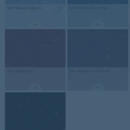
SD 150222
niagara
SD 150265
blue ridge
SD 150266
fuji
SD 150267
montserrat