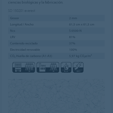
ciencias biológicas y la fabricación.
SD 150201
everest
Grosor
2 mm
Longitud / Ancho
61,5 cm x 61,5 cm
Ncs
S 0500-N
LRV
81%
Contenido reciclado
37%
Electricidad renovable
100%
CO₂ Huella de carbono (A1-A3)
5,97 kg CO₂e/m²