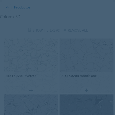
Productos
Colorex SD
SHOW FILTERS
(0)
REMOVE ALL
SD 150201
everest
SD 150204
montblanc