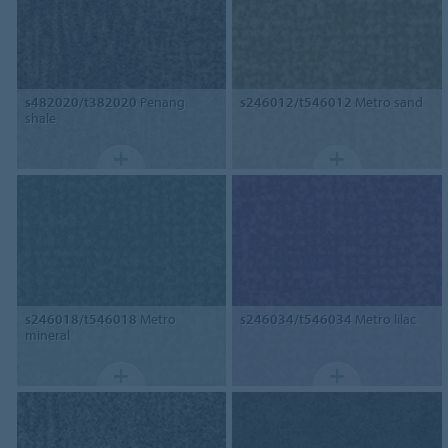
s482020/t382020
Penang
s246012/t546012
Metro sand
shale
s246018/t546018
Metro
s246034/t546034
Metro lilac
mineral