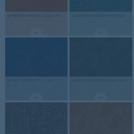
s290024/t590024
Calgary fire
s246028/t546028
Metro jade
s290015/t590015
Calgary
s290010/t590010
Calgary ash
azure