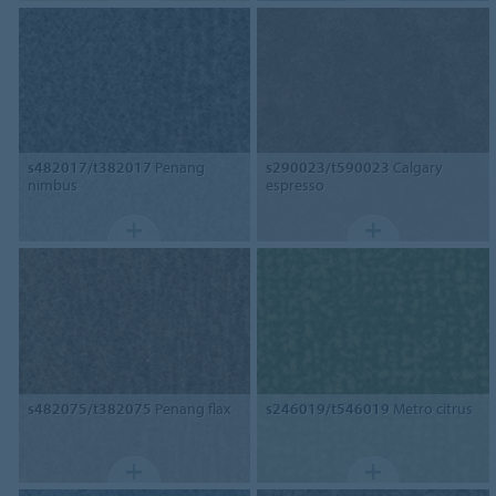
s482017/t382017
Penang
s290023/t590023
Calgary
nimbus
espresso
s482075/t382075
Penang flax
s246019/t546019
Metro citrus