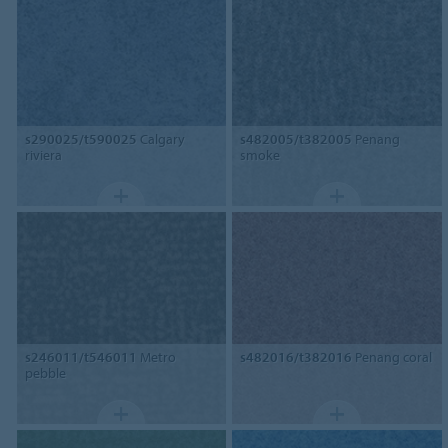
s290025/t590025
Calgary
s482005/t382005
Penang
riviera
smoke
s246011/t546011
Metro
s482016/t382016
Penang coral
pebble