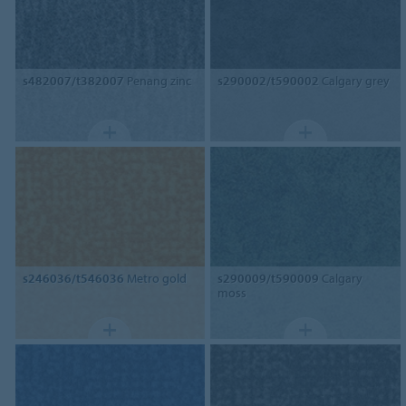
s482007/t382007
Penang zinc
s290002/t590002
Calgary grey
s246036/t546036
Metro gold
s290009/t590009
Calgary
moss