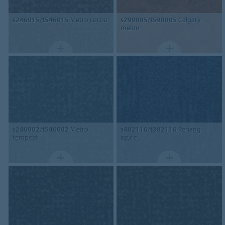
s246015/t546015
Metro cocoa
s290005/t590005
Calgary
melon
s246002/t546002
Metro
s482116/t382116
Penang
tempest
azure