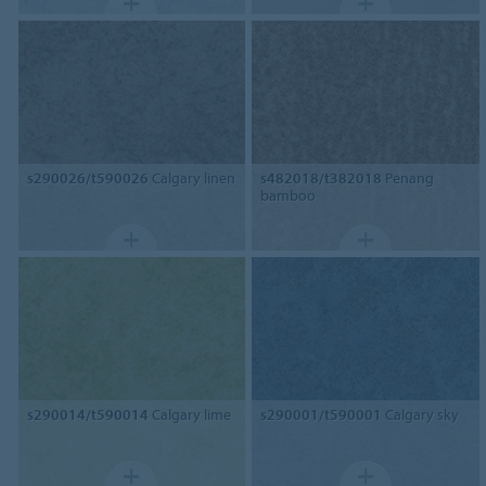
s290026/t590026
Calgary linen
s482018/t382018
Penang
bamboo
s290014/t590014
Calgary lime
s290001/t590001
Calgary sky