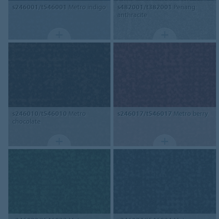
s246001/t546001
Metro indigo
s482001/t382001
Penang
anthracite
s246010/t546010
Metro
s246017/t546017
Metro berry
chocolate