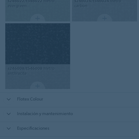
s246022/t546022
Metro
s246024/t546024
Metro
evergreen
carbon
s246008/t546008
Metro
anthracite
Flotex Colour
Instalación y mantenimiento
Especificaciones