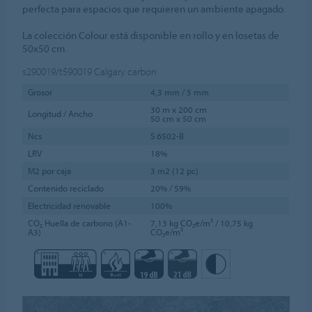
perfecta para espacios que requieren un ambiente apagado.
La colección Colour está disponible en rollo y en losetas de
50x50 cm.
s290019/t590019
Calgary carbon
Grosor
4,3 mm / 5 mm
30 m x 200 cm
Longitud / Ancho
50 cm x 50 cm
Ncs
S 6502-B
LRV
18%
M2 por caja
3 m2 (12 pc)
Contenido reciclado
20% / 59%
Electricidad renovable
100%
CO₂ Huella de carbono (A1-
7,13 kg CO₂e/m² / 10,75 kg
A3)
CO₂e/m²