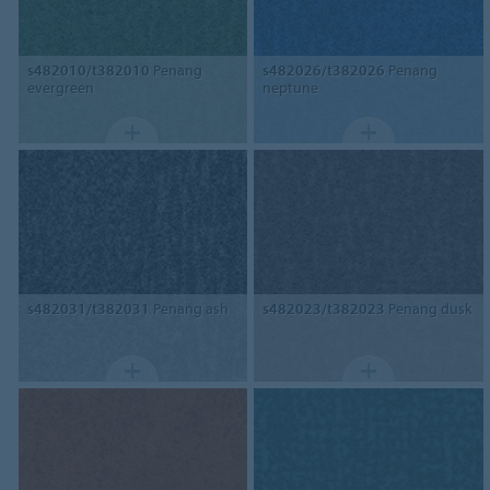
s482010/t382010
Penang
s482026/t382026
Penang
evergreen
neptune
s482031/t382031
Penang ash
s482023/t382023
Penang dusk