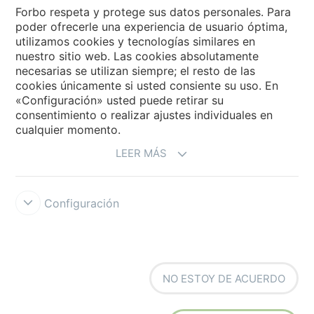
Forbo Flooring Systems
Forbo respeta y protege sus datos personales. Para
poder ofrecerle una experiencia de usuario óptima,
utilizamos cookies y tecnologías similares en
Forbo Movement Systems
nuestro sitio web. Las cookies absolutamente
necesarias se utilizan siempre; el resto de las
cookies únicamente si usted consiente su uso. En
«Configuración» usted puede retirar su
Selecciona un país
consentimiento o realizar ajustes individuales en
cualquier momento.
Selecciona el país
LEER MÁS
Configuración
Forbo Integrity Line
Condiciones de uso
Protección de datos
NO ESTOY DE ACUERDO
Cookies
Configuración de cookies