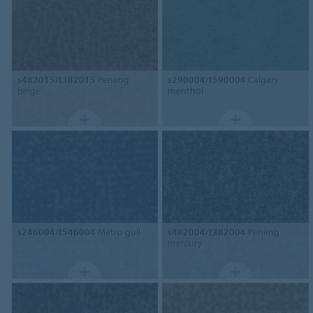
s482015/t382015
Penang
s290004/t590004
Calgary
beige
menthol
s246004/t546004
Metro gull
s482004/t382004
Penang
mercury