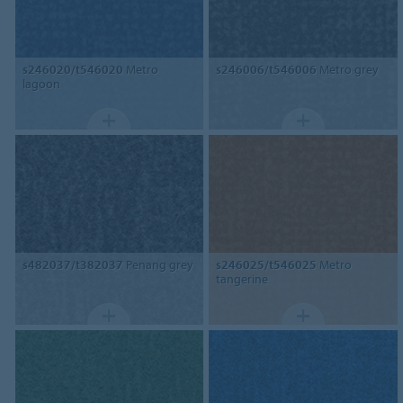
s246020/t546020
Metro
s246006/t546006
Metro grey
lagoon
s482037/t382037
Penang grey
s246025/t546025
Metro
tangerine