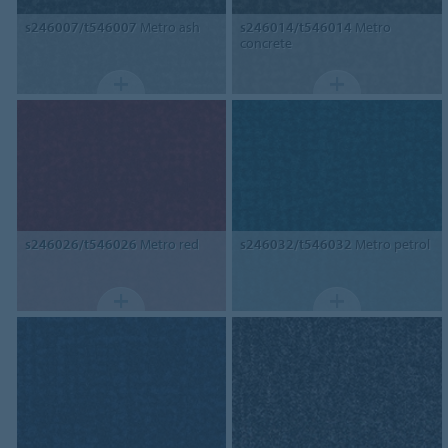
s246007/t546007
Metro ash
s246014/t546014
Metro
concrete
s246026/t546026
Metro red
s246032/t546032
Metro petrol