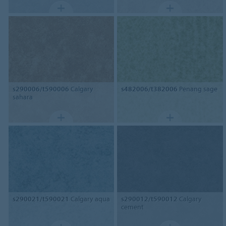
s290006/t590006
Calgary
s482006/t382006
Penang sage
sahara
s290021/t590021
Calgary aqua
s290012/t590012
Calgary
cement