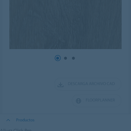
DESCARGA ARCHIVO CAD
FLOORPLANNER
Productos
Allura Click Pro