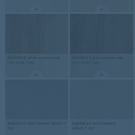
60350CL5
white autumn oak
60356CL5
grey autumn oak
(121.2x18.7 cm)
(121.2x18.7 cm)
63632CL5
light cement (60x31.7
63634CL5
sand cement
cm)
(60x31.7 cm)