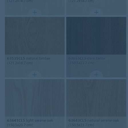
(121.2x18.7 cm)
(121.2x18.7 cm)
63535CL5
natural timber
63655CL5
dark twine
(121.2x18.7 cm)
(150.5x23.7 cm)
63641CL5
light serene oak
63643CL5
natural serene oak
(150.5x23.7 cm)
(150.5x23.7 cm)