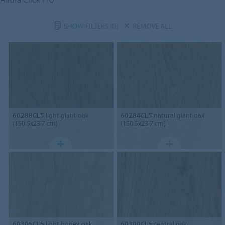
SHOW FILTERS
(0)
REMOVE ALL
60288CL5
light giant oak
60284CL5
natural giant oak
(150.5x23.7 cm)
(150.5x23.7 cm)
60305CL5
light honey oak
60300CL5
central oak