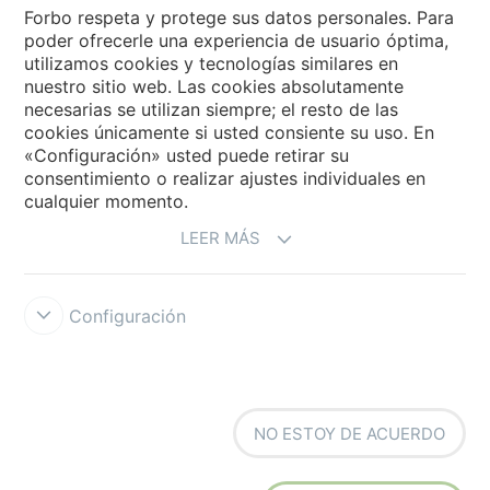
Forbo Flooring Systems
Forbo respeta y protege sus datos personales. Para
poder ofrecerle una experiencia de usuario óptima,
utilizamos cookies y tecnologías similares en
Forbo Movement Systems
nuestro sitio web. Las cookies absolutamente
necesarias se utilizan siempre; el resto de las
cookies únicamente si usted consiente su uso. En
«Configuración» usted puede retirar su
Selecciona un país
consentimiento o realizar ajustes individuales en
cualquier momento.
Selecciona el país
LEER MÁS
Configuración
Forbo Integrity Line
Condiciones de uso
Protección de datos
NO ESTOY DE ACUERDO
Cookies
Configuración de cookies