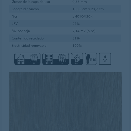
Grosor de la capa de uso
0,55 mm
Longitud / Ancho
150,5 cm x 23,7 cm
Ncs
S 4010-Y30R
LRV
27%
M2 por caja
2,14 m2 (6 pc)
Contenido reciclado
51%
Electricidad renovable
100%