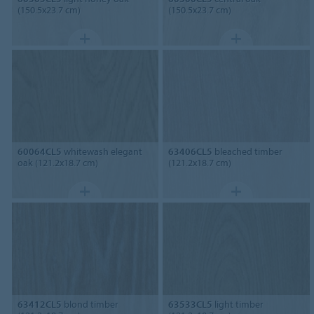
(150.5x23.7 cm)
(150.5x23.7 cm)
60064CL5
whitewash elegant
63406CL5
bleached timber
oak (121.2x18.7 cm)
(121.2x18.7 cm)
63412CL5
blond timber
63533CL5
light timber