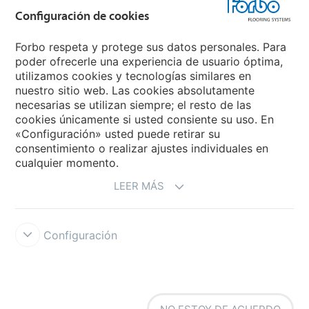
Grupo Forbo
Configuración de cookies
Forbo Flooring Systems
Forbo respeta y protege sus datos personales. Para
poder ofrecerle una experiencia de usuario óptima,
utilizamos cookies y tecnologías similares en
Forbo Movement Systems
nuestro sitio web. Las cookies absolutamente
necesarias se utilizan siempre; el resto de las
cookies únicamente si usted consiente su uso. En
«Configuración» usted puede retirar su
Selecciona un país
consentimiento o realizar ajustes individuales en
cualquier momento.
Selecciona el país
LEER MÁS
Configuración
Forbo Integrity Line
Condiciones de uso
Protección de datos