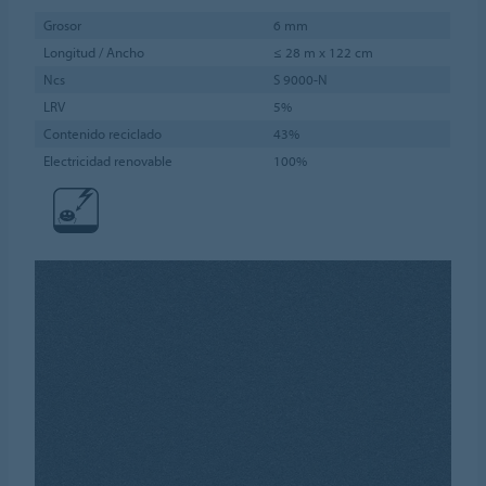
Grosor
6 mm
Longitud / Ancho
≤ 28 m x 122 cm
Ncs
S 9000-N
LRV
5%
Contenido reciclado
43%
Electricidad renovable
100%