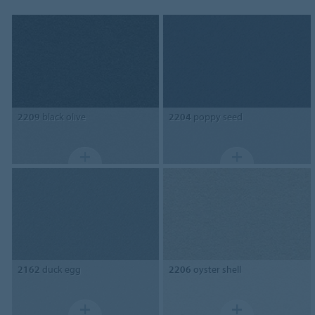
2209
black olive
2204
poppy seed
2162
duck egg
2206
oyster shell