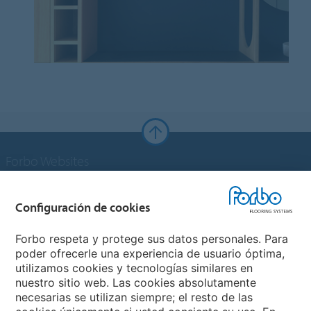
Forbo Websites
Grupo Forbo
Configuración de cookies
Forbo Flooring Systems
Forbo respeta y protege sus datos personales. Para
poder ofrecerle una experiencia de usuario óptima,
utilizamos cookies y tecnologías similares en
Forbo Movement Systems
nuestro sitio web. Las cookies absolutamente
necesarias se utilizan siempre; el resto de las