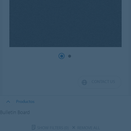
CONTACT US
Productos
Bulletin Board
SHOW FILTERS
(0)
REMOVE ALL