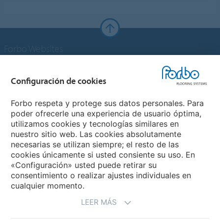
Forbo Websites
Grupo Forbo
Configuración de cookies
Forbo Flooring Systems
Forbo respeta y protege sus datos personales. Para
poder ofrecerle una experiencia de usuario óptima,
utilizamos cookies y tecnologías similares en
Forbo Movement Systems
nuestro sitio web. Las cookies absolutamente
necesarias se utilizan siempre; el resto de las
cookies únicamente si usted consiente su uso. En
«Configuración» usted puede retirar su
Selecciona un país
consentimiento o realizar ajustes individuales en
cualquier momento.
Selecciona el país
LEER MÁS