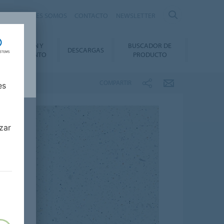
nte
QUIÉNES SOMOS
CONTACTO
NEWSLETTER
INSTALACIÓN Y
BUSCADOR DE
DESCARGAS
ANTENIMIENTO
PRODUCTO
COMPARTIR
es
zar