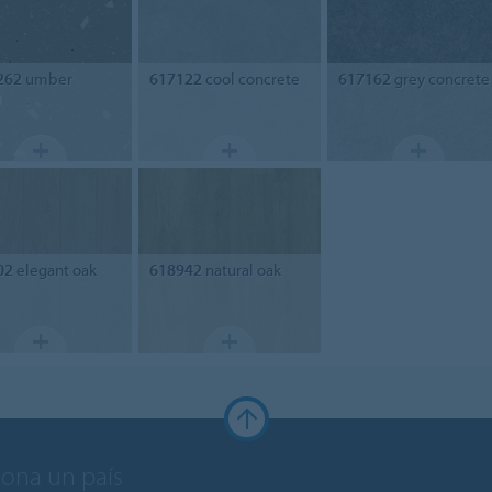
262
umber
617122
cool concrete
617162
grey concrete
02
elegant oak
618942
natural oak
iona un país