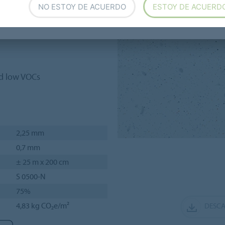
NO ESTOY DE ACUERDO
ESTOY DE ACUERD
n and perfect for demanding
naround and minimal
ance is priority.
nd low VOCs
2,25 mm
0,7 mm
± 25 m x 200 cm
S 0500-N
75%
4,83 kg CO₂e/m²
DESCA