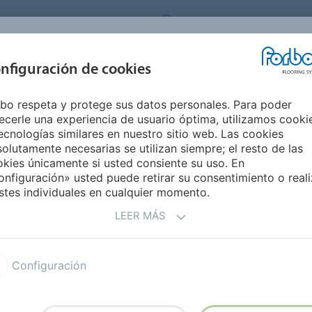
ORBO FLOORING SYSTEMS
SPAIN
Medio Ambie
INSPIRACIÓN Y
nfiguración de cookies
S
SEGMENTOS
SOSTENIBILIDAD
REFERENCIAS
M
bo respeta y protege sus datos personales. Para poder
Surestep Fast Fit
ecerle una experiencia de usuario óptima, utilizamos cooki
ecnologías similares en nuestro sitio web. Las cookies
olutamente necesarias se utilizan siempre; el resto de las
kies únicamente si usted consiente su uso. En
nfiguración» usted puede retirar su consentimiento o reali
stes individuales en cualquier momento.
LEER MÁS
e safety vinyl suitable for an
r a variety of existing
Configuración
substrates.
oor covering is both stain and