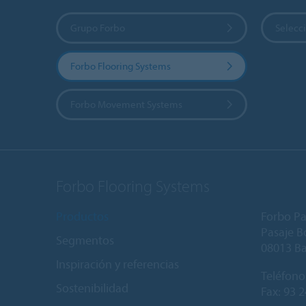
Grupo Forbo
Selecci
Forbo Flooring Systems
Forbo Movement Systems
Forbo Flooring Systems
Productos
Forbo Pa
Pasaje Bo
Segmentos
08013 B
Inspiración y referencias
Teléfono
Sostenibilidad
Fax: 93 