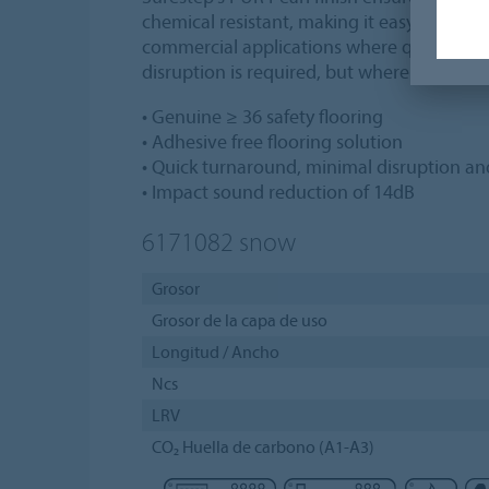
chemical resistant, making it easy to clea
commercial applications where quick tur
disruption is required, but where slip resist
• Genuine ≥ 36 safety flooring
• Adhesive free flooring solution
• Quick turnaround, minimal disruption a
• Impact sound reduction of 14dB
6171082
snow
Grosor
Grosor de la capa de uso
Longitud / Ancho
Ncs
LRV
CO₂ Huella de carbono (A1-A3)