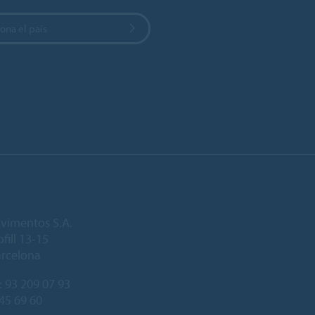
ona el país
vimentos S.A.
fill 13-15
arcelona
:
93 209 07 93
245 69 60