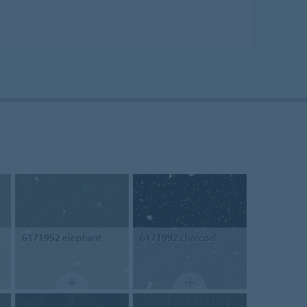
6171952
elephant
6171992
charcoal