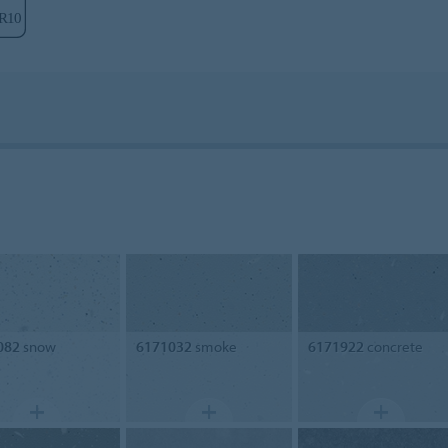
082
snow
6171032
smoke
6171922
concrete