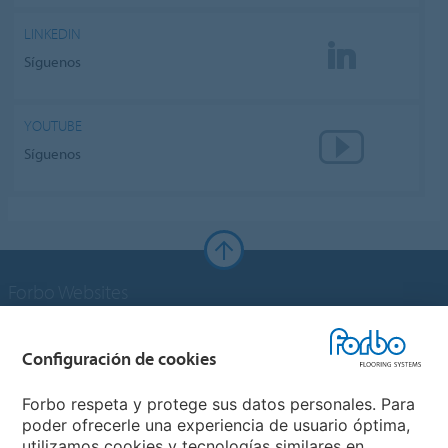
LINKEDIN
Síguenos
YOUTUBE
Síguenos
Forbo Websites
Grupo Forbo
Configuración de cookies
Forbo Flooring Systems
Forbo respeta y protege sus datos personales. Para
poder ofrecerle una experiencia de usuario óptima,
utilizamos cookies y tecnologías similares en