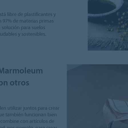
tá libre de plastificantes y
 un 97% de materias primas
a solución para suelos
udables y sostenibles.
e Marmoleum
on otros
en utilizar juntos para crear
que también funcionan bien
combine con artículos de
d, por ejemplo, para crear