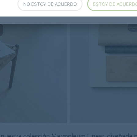
NO ESTOY DE ACUERDO
ESTOY DE ACUERD
uestra colección Marmoleum Linear, diseñada par