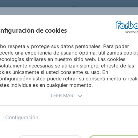
ORBO FLOORING SYSTEMS
SPAIN
Medio Ambie
INSPIRACIÓN Y
nfiguración de cookies
S
SEGMENTOS
SOSTENIBILIDAD
REFERENCIAS
M
bo respeta y protege sus datos personales. Para poder
ras la colección Linear
ecerle una experiencia de usuario óptima, utilizamos cooki
ecnologías similares en nuestro sitio web. Las cookies
olutamente necesarias se utilizan siempre; el resto de las
kies únicamente si usted consiente su uso. En
nfiguración» usted puede retirar su consentimiento o reali
 Marmoleum Linear
stes individuales en cualquier momento.
LEER MÁS
 Forbo Flooring Systems
Configuración