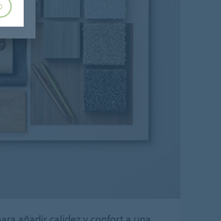
O
a añadir calidez y confort a una