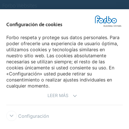
Forbo Websites
Grupo Forbo
Configuración de cookies
Forbo Flooring Systems
Forbo respeta y protege sus datos personales. Para
poder ofrecerle una experiencia de usuario óptima,
utilizamos cookies y tecnologías similares en
Forbo Movement Systems
nuestro sitio web. Las cookies absolutamente
necesarias se utilizan siempre; el resto de las
cookies únicamente si usted consiente su uso. En
«Configuración» usted puede retirar su
Selecciona un país
consentimiento o realizar ajustes individuales en
cualquier momento.
Selecciona el país
LEER MÁS
Configuración