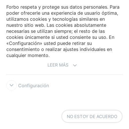
Forbo Flooring Systems
Forbo respeta y protege sus datos personales. Para
poder ofrecerle una experiencia de usuario óptima,
utilizamos cookies y tecnologías similares en
Forbo Movement Systems
nuestro sitio web. Las cookies absolutamente
necesarias se utilizan siempre; el resto de las
cookies únicamente si usted consiente su uso. En
«Configuración» usted puede retirar su
Selecciona un país
consentimiento o realizar ajustes individuales en
cualquier momento.
Selecciona el país
LEER MÁS
Configuración
Forbo Integrity Line
Condiciones de uso
Protección de datos
NO ESTOY DE ACUERDO
Cookies
Configuración de cookies