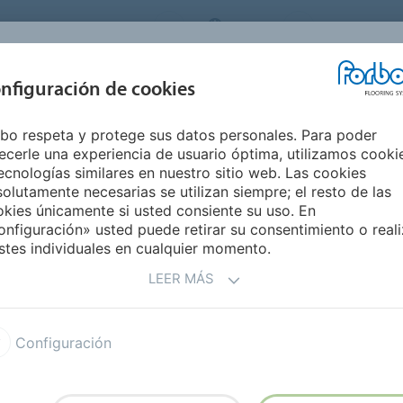
ORBO FLOORING SYSTEMS
SPAIN
Medio Ambie
INSPIRACIÓN Y
nfiguración de cookies
S
SEGMENTOS
SOSTENIBILIDAD
REFERENCIAS
M
bo respeta y protege sus datos personales. Para poder
ograr la circularidad del pavimento
ecerle una experiencia de usuario óptima, utilizamos cooki
ING FORWARD
ecnologías similares en nuestro sitio web. Las cookies
olutamente necesarias se utilizan siempre; el resto de las
kies únicamente si usted consiente su uso. En
nfiguración» usted puede retirar su consentimiento o reali
stes individuales en cualquier momento.
LEER MÁS
ridad del pavimento
Configuración
a fabricación de pavimentos mediante un proceso
uían nuestra ambición de circularidad.