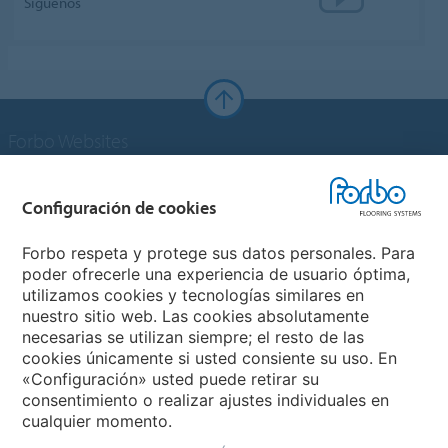
Siguenos
Forbo Websites
Grupo Forbo
Configuración de cookies
Forbo Flooring Systems
Forbo respeta y protege sus datos personales. Para
poder ofrecerle una experiencia de usuario óptima,
utilizamos cookies y tecnologías similares en
Forbo Movement Systems
nuestro sitio web. Las cookies absolutamente
necesarias se utilizan siempre; el resto de las
cookies únicamente si usted consiente su uso. En
«Configuración» usted puede retirar su
Selecciona un país
consentimiento o realizar ajustes individuales en
cualquier momento.
Selecciona el país