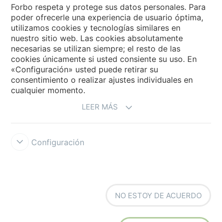
Forbo Flooring Systems
Forbo respeta y protege sus datos personales. Para
poder ofrecerle una experiencia de usuario óptima,
utilizamos cookies y tecnologías similares en
Forbo Movement Systems
nuestro sitio web. Las cookies absolutamente
necesarias se utilizan siempre; el resto de las
cookies únicamente si usted consiente su uso. En
«Configuración» usted puede retirar su
Selecciona un país
consentimiento o realizar ajustes individuales en
cualquier momento.
Selecciona el país
LEER MÁS
Configuración
Forbo Integrity Line
Condiciones de uso
Protección de datos
NO ESTOY DE ACUERDO
Cookies
Configuración de cookies