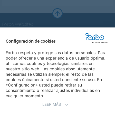
Forbo Websites
Grupo Forbo
Configuración de cookies
Forbo Flooring Systems
Forbo respeta y protege sus datos personales. Para
poder ofrecerle una experiencia de usuario óptima,
utilizamos cookies y tecnologías similares en
Forbo Movement Systems
nuestro sitio web. Las cookies absolutamente
necesarias se utilizan siempre; el resto de las
cookies únicamente si usted consiente su uso. En
«Configuración» usted puede retirar su
Selecciona un país
consentimiento o realizar ajustes individuales en
cualquier momento.
Selecciona el país
LEER MÁS