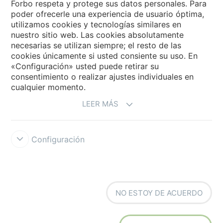
Forbo respeta y protege sus datos personales. Para
poder ofrecerle una experiencia de usuario óptima,
utilizamos cookies y tecnologías similares en
Forbo Movement Systems
nuestro sitio web. Las cookies absolutamente
necesarias se utilizan siempre; el resto de las
cookies únicamente si usted consiente su uso. En
«Configuración» usted puede retirar su
Selecciona un país
consentimiento o realizar ajustes individuales en
cualquier momento.
Selecciona el país
LEER MÁS
Configuración
Forbo Integrity Line
Condiciones de uso
Protección de datos
NO ESTOY DE ACUERDO
Cookies
Configuración de cookies