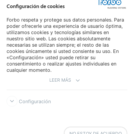
Grupo Forbo
Configuración de cookies
Forbo Flooring Systems
Forbo respeta y protege sus datos personales. Para
poder ofrecerle una experiencia de usuario óptima,
utilizamos cookies y tecnologías similares en
Forbo Movement Systems
nuestro sitio web. Las cookies absolutamente
necesarias se utilizan siempre; el resto de las
cookies únicamente si usted consiente su uso. En
«Configuración» usted puede retirar su
Selecciona un país
consentimiento o realizar ajustes individuales en
cualquier momento.
Selecciona el país
LEER MÁS
Configuración
Forbo Integrity Line
Condiciones de uso
Protección de datos
NO ESTOY DE ACUERDO