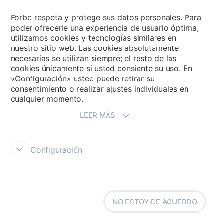
Forbo Flooring Systems
Forbo respeta y protege sus datos personales. Para
poder ofrecerle una experiencia de usuario óptima,
utilizamos cookies y tecnologías similares en
Forbo Movement Systems
nuestro sitio web. Las cookies absolutamente
necesarias se utilizan siempre; el resto de las
cookies únicamente si usted consiente su uso. En
«Configuración» usted puede retirar su
Selecciona un país
consentimiento o realizar ajustes individuales en
cualquier momento.
Selecciona el país
LEER MÁS
Configuración
Forbo Integrity Line
Condiciones de uso
Protección de datos
NO ESTOY DE ACUERDO
Cookies
Configuración de cookies