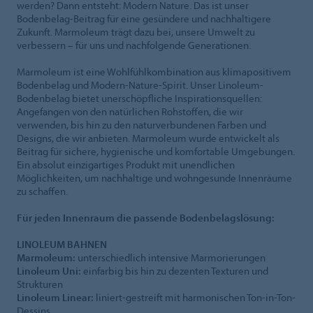
werden? Dann entsteht: Modern Nature. Das ist unser
Bodenbelag-Beitrag für eine gesündere und nachhaltigere
Zukunft. Marmoleum trägt dazu bei, unsere Umwelt zu
verbessern – für uns und nachfolgende Generationen.
Marmoleum ist eine Wohlfühlkombination aus klimapositivem
Bodenbelag und Modern-Nature-Spirit. Unser Linoleum-
Bodenbelag bietet unerschöpfliche Inspirationsquellen:
Angefangen von den natürlichen Rohstoffen, die wir
verwenden, bis hin zu den naturverbundenen Farben und
Designs, die wir anbieten. Marmoleum wurde entwickelt als
Beitrag für sichere, hygienische und komfortable Umgebungen.
Ein absolut einzigartiges Produkt mit unendlichen
Möglichkeiten, um nachhaltige und wohngesunde Innenräume
zu schaffen.
Für jeden Innenraum die passende Bodenbelagslösung:
LINOLEUM BAHNEN
Marmoleum:
unterschiedlich intensive Marmorierungen
Linoleum Uni:
einfarbig bis hin zu dezenten Texturen und
Strukturen
Linoleum Linear:
liniert-gestreift mit harmonischen Ton-in-Ton-
Dessins