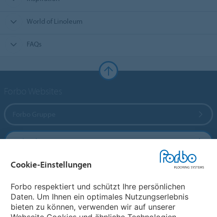
World of Linoleum
FAQs
Forbo Websites
Forbo Gruppe
Forbo Flooring Systems
Cookie-Einstellungen
Forbo Movement Systems
Forbo respektiert und schützt Ihre persönlichen
Daten. Um Ihnen ein optimales Nutzungserlebnis
bieten zu können, verwenden wir auf unserer
Land auswählen
Webseite Cookies und ähnliche Technologien.