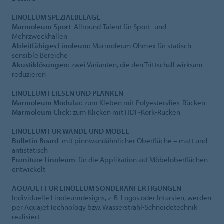
LINOLEUM SPEZIALBELÄGE
Marmoleum Sport
: Allround-Talent für Sport- und
Mehrzweckhallen
Ableitfähiges Linoleum:
Marmoleum Ohmex für statisch-
sensible Bereiche
Akustiklösungen:
zwei Varianten, die den Trittschall wirksam
reduzieren
LINOLEUM FLIESEN UND PLANKEN
Marmoleum Modular:
zum Kleben mit Polyestervlies-Rücken
Marmoleum Click:
zum Klicken mit HDF-Kork-Rücken
LINOLEUM FÜR WÄNDE UND MÖBEL
Bulletin Board
: mit pinnwandähnlicher Oberfläche – matt und
antistatisch
Furniture Linoleum
: für die Applikation auf Möbeloberflächen
entwickelt
AQUAJET FÜR LINOLEUM SONDERANFERTIGUNGEN
Individuelle Linoleumdesigns, z. B. Logos oder Intarsien, werden
per Aquajet Technology bzw. Wasserstrahl-Schneidetechnik
realisiert.