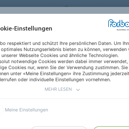
RBO FLOORING SYSTEMS
GERMANY
ÜBER UNS
okie-Einstellungen
RODUKTE
EINSATZBEREICHE
REFERENZEN
NACHHALTIGKEIT
bo respektiert und schützt Ihre persönlichen Daten. Um Ih
 optimales Nutzungserlebnis bieten zu können, verwenden 
 unserer Webseite Cookies und ähnliche Technologien.
solut notwendige Cookies werden dabei immer verwendet,
rige Cookies nur, wenn Sie der Verwendung zustimmen. Sie
nen unter «Meine Einstellungen» ihre Zustimmung jederzei
errufen oder individuelle Einstellungen vornehmen.
MEHR LESEN
oleum
Linoleum Linear
Meine Einstellungen
iklösungen
Marmoleum R10