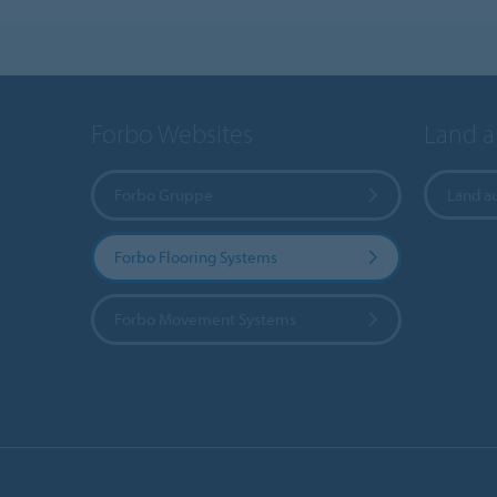
Forbo Websites
Land 
Forbo Gruppe
Land a
Forbo Flooring Systems
Forbo Movement Systems