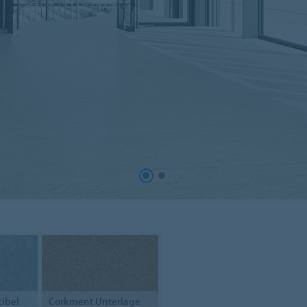
ibel
Corkment
Unterlage