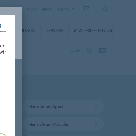
KARRIERE
BLOG
NEWS
KONTAKT
DOWNLOADS
SERVICES
MUSTERBESTELLUNG
nen
TEILEN
wir
t
Marmoleum Sport
Marmoleum Modular