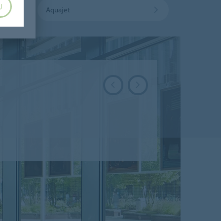
U
Aquajet