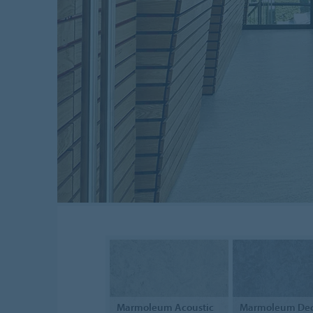
Marmoleum
Acoustic
Marmoleum
Dec