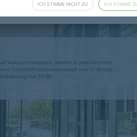
ICH STIMME NICHT ZU
ICH STIMME Z
in Board
Furniture Linoleum
hall wirksam reduzieren, werden in zwei Varianten
inem Trittschallverbesserungsmaß von 14 dB und
allminderung von 19 dB.