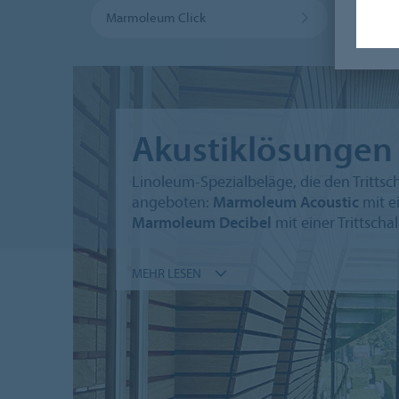
Marmoleum Click
Bullet
Akustiklösungen
Linoleum-Spezialbeläge, die den Trittsc
angeboten:
Marmoleum Acoustic
mit e
Marmoleum Decibel
mit einer Trittsch
MEHR LESEN