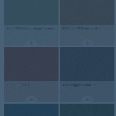
3355/335535
rosemary green
3370/337035
terracotta
3352
Berlin red
3353
eggplant purple