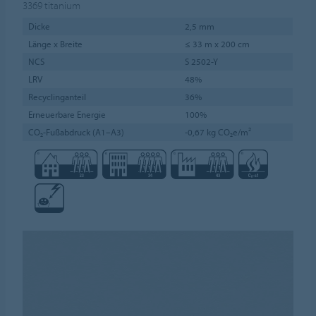
3369
titanium
Dicke
2,5 mm
Länge x Breite
≤ 33 m x 200 cm
NCS
S 2502-Y
LRV
48%
Recyclinganteil
36%
Erneuerbare Energie
100%
CO₂-Fußabdruck (A1–A3)
-0,67 kg CO₂e/m²