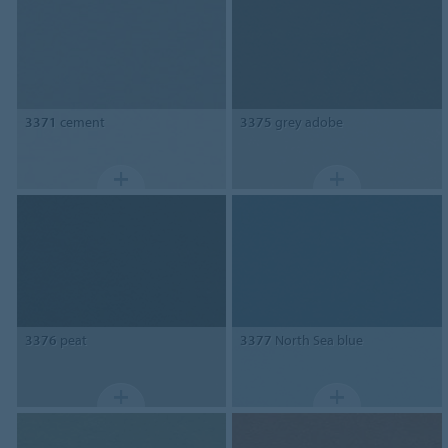
3371
cement
3375
grey adobe
3376
peat
3377
North Sea blue