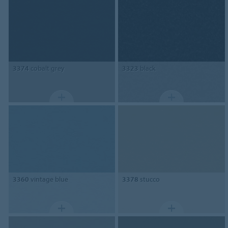
3374
cobalt grey
3323
black
3360
vintage blue
3378
stucco