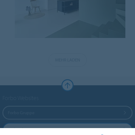
MEHR LADEN
Forbo Websites
Forbo Gruppe
Forbo Flooring Systems