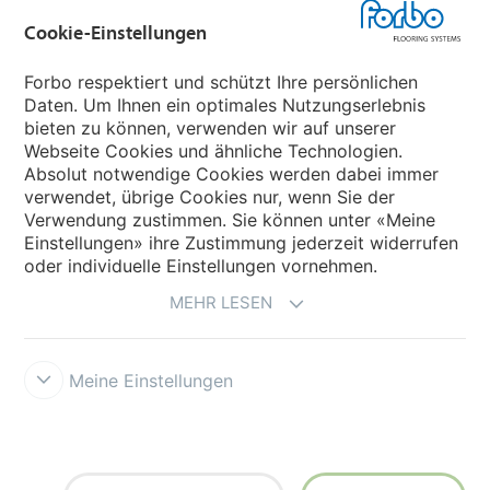
Cookie-Einstellungen
Forbo Movement Systems
Forbo respektiert und schützt Ihre persönlichen
Daten. Um Ihnen ein optimales Nutzungserlebnis
bieten zu können, verwenden wir auf unserer
Land auswählen
Webseite Cookies und ähnliche Technologien.
Absolut notwendige Cookies werden dabei immer
Land auswählen
verwendet, übrige Cookies nur, wenn Sie der
Verwendung zustimmen. Sie können unter «Meine
Einstellungen» ihre Zustimmung jederzeit widerrufen
oder individuelle Einstellungen vornehmen.
MEHR LESEN
Meine Einstellungen
Datenschutz
Cookies
Impressum und Nutzungsbestimmungen
Verkaufs- und Lieferbedingungen
Forbo Integrity Line
Cookie-
Einstellungen