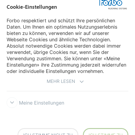
Cookie-Einstellungen
Forbo Movement Systems
Forbo respektiert und schützt Ihre persönlichen
Daten. Um Ihnen ein optimales Nutzungserlebnis
bieten zu können, verwenden wir auf unserer
Land auswählen
Webseite Cookies und ähnliche Technologien.
Absolut notwendige Cookies werden dabei immer
Land auswählen
verwendet, übrige Cookies nur, wenn Sie der
Verwendung zustimmen. Sie können unter «Meine
Einstellungen» ihre Zustimmung jederzeit widerrufen
oder individuelle Einstellungen vornehmen.
MEHR LESEN
Meine Einstellungen
Impressum und Nutzungsbestimmungen
Datenschutz
Cookies
Verkaufs- und Lieferbedingungen
Forbo Integrity Line
Cookie-
Einstellungen