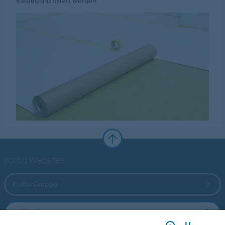
Klebeband fixiert werden.
Forbo Websites
Forbo Gruppe
Forbo Flooring Systems