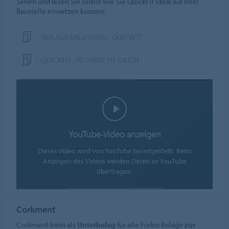
Sehen und lesen Sie selbst wie Sie QuickFit ideal auf Ihrer
Baustelle einsetzen können:
VERLEGEANLEITUNG - QUICKFIT
QUICKFIT_TECHNISCHE DATEN
YouTube-Video anzeigen
Dieses Video wird von YouTube bereitgestellt. Beim
Anzeigen des Videos werden Daten an YouTube
übertragen.
COOKIES AKZEPTIEREN
Corkment
Cookie-Einstellungen
Corkment kann als
Unterbelag
für alle Forbo Beläge
zur