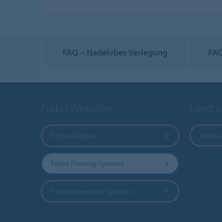
FAQ – Nadelvlies Verlegung
FAQ
Forbo Websites
Land 
Forbo Gruppe
Land a
Forbo Flooring Systems
Forbo Movement Systems