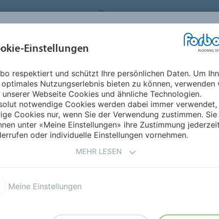
FLOORING SYSTEMS
SWITZERLAND
ÜBER UNS
okie-Einstellungen
RODUKTE
EINSATZBEREICHE
REFERENZEN
NACHHALTIGKEIT
bo respektiert und schützt Ihre persönlichen Daten. Um Ih
 optimales Nutzungserlebnis bieten zu können, verwenden 
N FÜR NADELVLIES
 unserer Webseite Cookies und ähnliche Technologien.
solut notwendige Cookies werden dabei immer verwendet,
rige Cookies nur, wenn Sie der Verwendung zustimmen. Sie
nen unter «Meine Einstellungen» ihre Zustimmung jederzei
errufen oder individuelle Einstellungen vornehmen.
 Nadelvlies Verlegung
FAQ – Nadelvlies Reinigung
MEHR LESEN
Meine Einstellungen