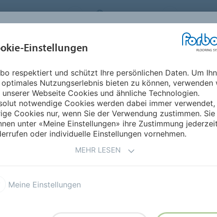
FLOORING SYSTEMS
SWITZERLAND
ÜBER UNS
okie-Einstellungen
RODUKTE
EINSATZBEREICHE
REFERENZEN
NACHHALTIGKEIT
bo respektiert und schützt Ihre persönlichen Daten. Um Ih
um
 optimales Nutzungserlebnis bieten zu können, verwenden 
N FÜR MÖBEL-
 unserer Webseite Cookies und ähnliche Technologien.
solut notwendige Cookies werden dabei immer verwendet,
rige Cookies nur, wenn Sie der Verwendung zustimmen. Sie
nen unter «Meine Einstellungen» ihre Zustimmung jederzei
errufen oder individuelle Einstellungen vornehmen.
MEHR LESEN
Meine Einstellungen