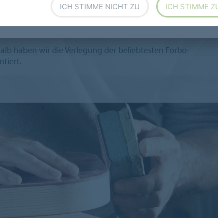
ICH STIMME NICHT ZU
ICH STIMME Z
auf einen Blick
halb haben wir die Verlegung der beliebtesten Forbo-
tiert.