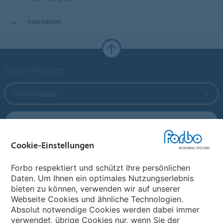
Inspiration
Forbo Websites
Forbo Gruppe
Forbo Flooring Systems
Cookie-Einstellungen
Forbo Movement Systems
Forbo respektiert und schützt Ihre persönlichen
Daten. Um Ihnen ein optimales Nutzungserlebnis
bieten zu können, verwenden wir auf unserer
Land auswählen
Webseite Cookies und ähnliche Technologien.
Absolut notwendige Cookies werden dabei immer
Land auswählen
verwendet, übrige Cookies nur, wenn Sie der