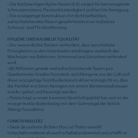
• Die hochwertigen Nylon-Fasern (6.6) sorgen für hervorragende
Schmutzresistenz, Fleckenbeständigkeit und leichte Reinigung.
• Die einzigartige Konstruktion mit dicht beflockten,
aufrechtstehenden Fasern gewährleistet eine mühelose
Schmutz- und Fleckentfernung.
HYGIENE UND RAUMLUFTQUALITÄT
• Der wasserdichte Rücken verhindert, dass verschüttete
Flüssigkeiten in den Unterboden eindringen, wodurch das
Wachstum von Bakterien, Schimmel und Gerüchen verhindert
wird.
• 80 Millionen gerade und aufrechtstehende Fasern pro
Quadratmeter binden Feinstaub und Allergene aus der Luft und
diese einzigartige Textilbodenkonstruktion ermöglicht es, dass
die Partikel erst beim Reinigen mit einem Bürstenstaubsauger
wieder gelöst und beseitigt werden.
• Flotex trägt zu einer besseren Raumluftqualität bei und ist der
einzige textile Bodenbelag mit dem Gütesiegel der British
Allergy Foundation.
FUNKTIONALITÄT
• Dank des extrem dichten Flors ist Flotex sowohl
trittschallmindernd als auch schallabsorbierend und schafft so