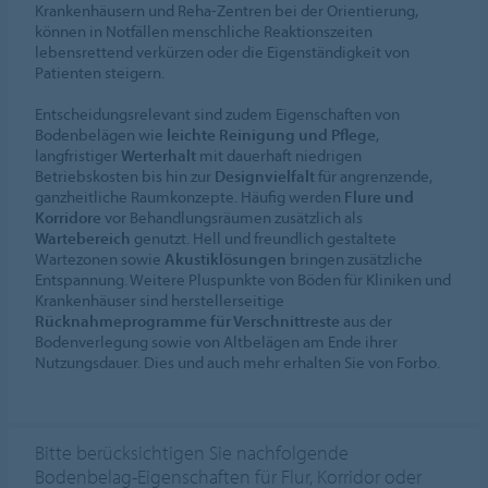
Krankenhäusern und Reha-Zentren bei der Orientierung,
können in Notfällen menschliche Reaktionszeiten
lebensrettend verkürzen oder die Eigenständigkeit von
Patienten steigern.
Entscheidungsrelevant sind zudem Eigenschaften von
Bodenbelägen wie
leichte Reinigung und Pflege
,
langfristiger
Werterhalt
mit dauerhaft niedrigen
Betriebskosten bis hin zur
Designvielfalt
für angrenzende,
ganzheitliche Raumkonzepte. Häufig werden
Flure und
Korridore
vor Behandlungsräumen zusätzlich als
Wartebereich
genutzt. Hell und freundlich gestaltete
Wartezonen sowie
Akustiklösungen
bringen zusätzliche
Entspannung. Weitere Pluspunkte von Böden für Kliniken und
Krankenhäuser sind herstellerseitige
Rücknahmeprogramme für Verschnittreste
aus der
Bodenverlegung sowie von Altbelägen am Ende ihrer
Nutzungsdauer. Dies und auch mehr erhalten Sie von Forbo.
Bitte berücksichtigen Sie nachfolgende
Bodenbelag-Eigenschaften für Flur, Korridor oder