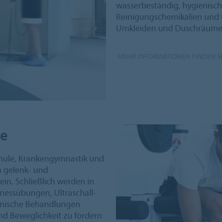
wasserbeständig, hygienisc
Reinigungschemikalien und De
Umkleiden und Duschräume
MEHR INFORMATIONEN FINDEN SI
me
chule, Krankengymnastik und
h gelenk- und
in. Schließlich werden in
nessübungen, Ultraschall-
inische Behandlungen
d Beweglichkeit zu fördern