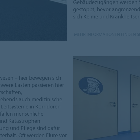
Gebäudezugängen werden Sc
gestoppt, bevor angrenzen
sich Keime und Krankheitser
MEHR INFORMATIONEN FINDEN SI
wesen – hier bewegen sich
hwere Lasten passieren hier
tschaften,
ehends auch medizinische
Leitsysteme in Korridoren
tfällen menschliche
 und Katastrophen
ung und Pflege sind dafür
terhalt. Oft werden Flure vor