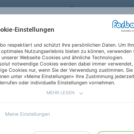
ORBO FLOORING SYSTEMS
AUSTRIA
ÜBER UNS
okie-Einstellungen
RODUKTE
EINSATZBEREICHE
REFERENZEN
NACHHALTIGKEIT
bo respektiert und schützt Ihre persönlichen Daten. Um Ih
 optimales Nutzungserlebnis bieten zu können, verwenden 
SUNDHEITSWESEN
 unserer Webseite Cookies und ähnliche Technologien.
solut notwendige Cookies werden dabei immer verwendet,
rige Cookies nur, wenn Sie der Verwendung zustimmen. Sie
nen unter «Meine Einstellungen» ihre Zustimmung jederzei
errufen oder individuelle Einstellungen vornehmen.
MEHR LESEN
 Gesundheitswesen
Meine Einstellungen
r. Das hat ästhetische, aber vor allem auch
ehr im Gesundheitswesen.