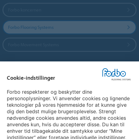
Forbo koncernen
Forbo Flooring Systems
Forbo Movement Systems
Vælg land
Cookie-indstillinger
Vælg land
Forbo respekterer og beskytter dine
personoplysninger. Vi anvender cookies og lignende
teknologier på vores hjemmeside for at kunne give
My Forbo
dig den bedst mulige brugeroplevelse. Strengt
nødvendige cookies anvendes altid, andre cookies
Nuway entrance systems
anvendes kun, hvis du accepterer disse. Du kan til
enhver tid tilbagekalde dit samtykke under ”Mine
indstillinger” eller foretage individuelle indstillinger.