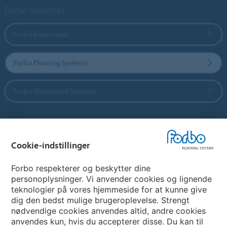
Forbo Websites
Forbo koncernen
Forbo Flooring Systems
Forbo Movement Systems
Vælg land
Cookie-indstillinger
Vælg land
Forbo respekterer og beskytter dine
personoplysninger. Vi anvender cookies og lignende
teknologier på vores hjemmeside for at kunne give
My Forbo
dig den bedst mulige brugeroplevelse. Strengt
nødvendige cookies anvendes altid, andre cookies
Nuway entrance systems
anvendes kun, hvis du accepterer disse. Du kan til