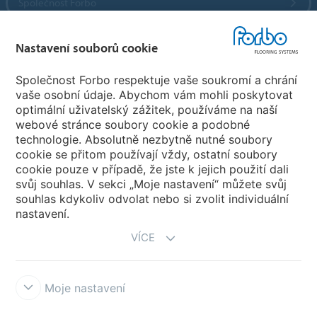
Společnost Forbo
Forbo Flooring Systems
Nastavení souborů cookie
Společnost Forbo respektuje vaše soukromí a chrání
Forbo Movement Systems
vaše osobní údaje. Abychom vám mohli poskytovat
optimální uživatelský zážitek, používáme na naší
webové stránce soubory cookie a podobné
technologie. Absolutně nezbytně nutné soubory
Pobočky
cookie se přitom používají vždy, ostatní soubory
cookie pouze v případě, že jste k jejich použití dali
Vyberte svou zemi
svůj souhlas. V sekci „Moje nastavení“ můžete svůj
souhlas kdykoliv odvolat nebo si zvolit individuální
nastavení.
VÍCE
Moje nastavení
Prohlášení a podmínky užívání
Prohlášení o ochraně osobních údajů