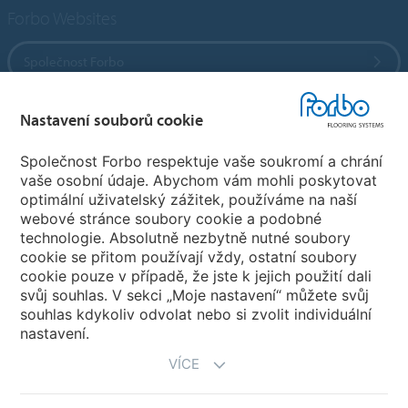
Forbo Websites
Společnost Forbo
Forbo Flooring Systems
Nastavení souborů cookie
Společnost Forbo respektuje vaše soukromí a chrání
Forbo Movement Systems
vaše osobní údaje. Abychom vám mohli poskytovat
optimální uživatelský zážitek, používáme na naší
webové stránce soubory cookie a podobné
technologie. Absolutně nezbytně nutné soubory
Pobočky
cookie se přitom používají vždy, ostatní soubory
cookie pouze v případě, že jste k jejich použití dali
Vyberte svou zemi
svůj souhlas. V sekci „Moje nastavení“ můžete svůj
souhlas kdykoliv odvolat nebo si zvolit individuální
nastavení.
VÍCE