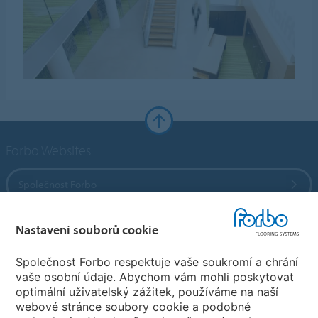
Forbo Websites
Společnost Forbo
Forbo Flooring Systems
Nastavení souborů cookie
Společnost Forbo respektuje vaše soukromí a chrání
Forbo Movement Systems
vaše osobní údaje. Abychom vám mohli poskytovat
optimální uživatelský zážitek, používáme na naší
webové stránce soubory cookie a podobné