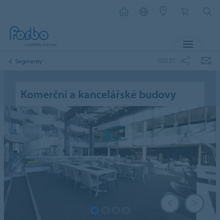
MENU
SDÍLET
Segmenty
Komerční a kancelářské budovy