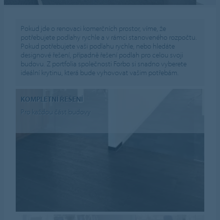
Pokud jde o renovaci komerčních prostor, víme, že
potřebujete podlahy rychle a v rámci stanoveného rozpočtu.
Pokud potřebujete vaši podlahu rychle, nebo hledáte
designové řešení, případně řešení podlah pro celou svoji
budovu. Z portfolia společnosti Forbo si snadno vyberete
ideální krytinu, která bude vyhovovat vašim potřebám.
KOMPLETNÍ ŘEŠENÍ
Pro každou část budovy