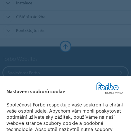
Instalace
Čištění a údržba
Kontaktujte nás
Forbo Websites
Společnost Forbo
Forbo Flooring Systems
Nastavení souborů cookie
Společnost Forbo respektuje vaše soukromí a chrání
Forbo Movement Systems
vaše osobní údaje. Abychom vám mohli poskytovat
optimální uživatelský zážitek, používáme na naší
webové stránce soubory cookie a podobné
technologie. Absolutně nezbytně nutné soubory