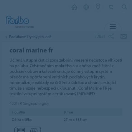
MENU
SDÍLET
Podlahové krytiny pro lodě
coral marine fr
Účinná vstupní čisticí zóna zabrání vnesení nečistot a vlhkosti
na palubu. Odstraněním mokrého a suchého znečištění z
podrážek obuvi a koleček snižuje účinný vstupní systém
předčasné opotřebení vnitřních podlahových krytin,
minimalizuje náklady na čištění a údržbu a chrání cestující
tím, že snižuje nebezpečí uklouznutí. Coral Marine FR je
textilní vstupní systém certifikovaný IMO/MED.
4201FR
Singapore grey
Tloušťka
9 mm
Délka x šířka
27 m x 185 cm