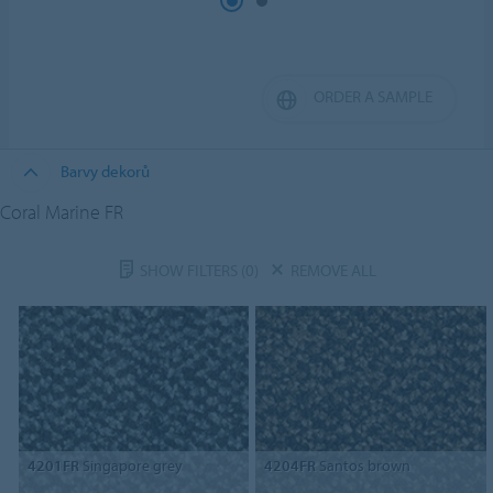
ORDER A SAMPLE
Barvy dekorů
Coral Marine FR
SHOW FILTERS
(0)
REMOVE ALL
4201FR
Singapore grey
4204FR
Santos brown