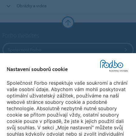
Obrázky a videa
Forbo Websites
Společnost Forbo
Forbo Flooring Systems
Nastavení souborů cookie
Společnost Forbo respektuje vaše soukromí a chrání
Forbo Movement Systems
vaše osobní údaje. Abychom vám mohli poskytovat
optimální uživatelský zážitek, používáme na naší
webové stránce soubory cookie a podobné
technologie. Absolutně nezbytně nutné soubory
Pobočky
cookie se přitom používají vždy, ostatní soubory
cookie pouze v případě, že jste k jejich použití dali
Vyberte svou zemi
svůj souhlas. V sekci „Moje nastavení“ můžete svůj
souhlas kdykoliv odvolat nebo si zvolit individuální