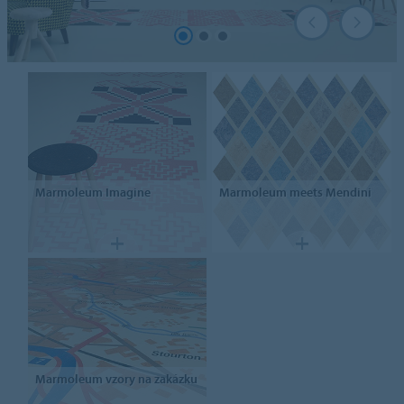
Marmoleum
Imagine
Marmoleum
meets Mendini
Marmoleum
vzory na zakázku