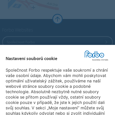
Forbo Websites
Společnost Forbo
Forbo Flooring Systems
Nastavení souborů cookie
Společnost Forbo respektuje vaše soukromí a chrání
Forbo Movement Systems
vaše osobní údaje. Abychom vám mohli poskytovat
optimální uživatelský zážitek, používáme na naší
webové stránce soubory cookie a podobné
technologie. Absolutně nezbytně nutné soubory
Pobočky
cookie se přitom používají vždy, ostatní soubory
cookie pouze v případě, že jste k jejich použití dali
Vyberte svou zemi
svůj souhlas. V sekci „Moje nastavení“ můžete svůj
souhlas kdykoliv odvolat nebo si zvolit individuální