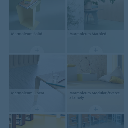
Marmoleum
Solid
Marmoleum
Marbled
Marmoleum
Linear
Marmoleum
Modular čtverce
a lamely