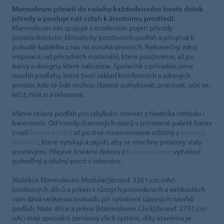
Marmoleum přináší do našeho každodenního života dotek
přírody a posiluje náš vztah k životnímu prostředí.
Marmoleum nás spojuje s moderním pojetí přírody
prostřednictvím klimaticky pozitivních podlah a přispívá k
pohodě každého z nás na mnoha úrovních. Nekonečný zdroj
inspirace, od přírodních materiálů, které používáme, až po
barvy a designy, které nabízíme. Společně s přírodou jsme
navrhli podlahy, které tvoří základ komfortních a zdravých
prostor, kde se lidé mohou šťastně pohybovat, pracovat, učit se,
léčit, hrát si a relaxovat.
Máme řešení podlah pro jakýkoliv interiér z hlediska vzhledu i
barevnosti. Od trendy tlumených vzorů v přirozené paletě barev
z naší
kolekce Solid
až po živé mramorované odstíny z
kolekce
Marbled
, které vynikají a zajistí, aby se všechny prostory staly
poutavými. Hřejivé lineární dekory z
kolekce Linear
vytvářejí
pohodlný a útulný pocit v interiéru.
[Kolekce Marmoleum Modular](brand: 3261;css-nAr)
linoleových dílců a prken v různých provedeních a velikostech
vám dává veškerou svobodu při vytváření úžasných návrhů
podlah. Naše dílce a prkna [Marmoleum Click](brand: 2731;css-
nAr) mají speciální zámkový click systém, díky kterému je