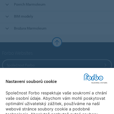
Povrch Marmoleum
BIM modely
Brožura Marmoleum
Forbo Websites
Společnost Forbo
Forbo Flooring Systems
Nastavení souborů cookie
Společnost Forbo respektuje vaše soukromí a chrání
Forbo Movement Systems
vaše osobní údaje. Abychom vám mohli poskytovat
optimální uživatelský zážitek, používáme na naší
webové stránce soubory cookie a podobné