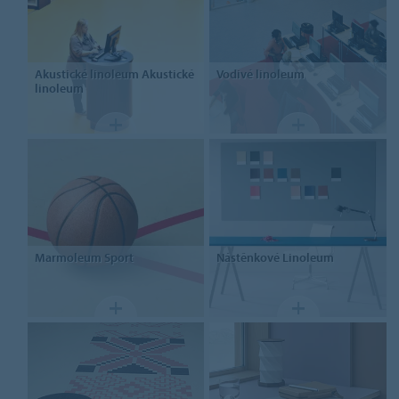
Akustické linoleum
Akustické
Vodivé linoleum
linoleum
Marmoleum Sport
Nástěnkové
Linoleum