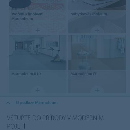
Tvoření
s linoleem
Nábytkové
Linoleum
Marmoleum
Marmoleum
R10
Marmoleum
FR
O podlaze Marmoleum
VSTUPTE DO PŘÍRODY V MODERNÍM
POJETÍ