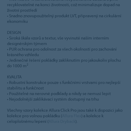
recyklovatelné na konci životnosti, což minimalizuje dopad na
životní prostředí
• Snadno znovupoužitelný produkt LVT, připravený na cirkulární
ekonomiku
DESIGN
• Široká škála vzorů a textur, vše vyvinuté naším interním
designérským týmem
• PUR ochrana pro odolnost za všech okolností pro zachování
krásného vzhledu
• Jedinečné řešení pokládky zakliknutím pro jakoukoliv plochu
2
do 1000 m
KVALITA
• Robustní konstrukce pouze s funkčními vrstvami pro nejlepší
stabilitu a funkčnost
• Použitelné na nerovné podklady a nikdy se nemusí lepit
• Nejodolnější zaklikávací systém dostupný na trhu
Všechny vzory kolekce Allura Click Pro jsou také k dispozici jako
kolekce pro volnou pokládku (
Allura Flex
) a kolekce k
celoplošnému lepení (
Allura Dryback
).