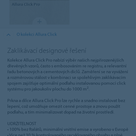
Allura
Click Pro
O kolekci Allura Click
Zaklikávací designové řešení
Kolekce Allura Click Pro nabízí výběr našich nejpřirozenějších
dřevěných vzorů, často s embosováním re registru, a relevantní
řadu betonových a cementových díclů. Zaměření se na vyvážení
a rozměrovou stálost v kombinaci se spolehlivým zaklikávacím
spojem zajišťuje optimální podlahu instalovanou pomocí click
2
systému pro jakoukoliv plochu do 1000 m
.
Prkna a dílce Allura Click Pro lze rychle a snadno instalovat bez
lepení, což umožňuje omezit cenné prostoje a znovu použít
podlahu, a tím minimalizovat dopad na životní prostředí.
UDRŽITELNOST
• 100% bez ftalátů, minimální vnitřní emise a vyrobeno v Evropě
• Více než 30 % kontrolovaného recyklovaného obsahu a plně