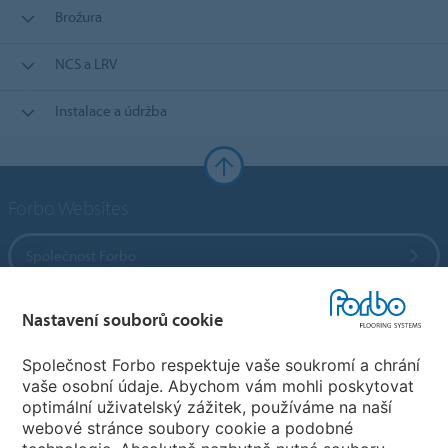
Brožura
NCS a LRV
Instalace a údržba
Forbo Websites
Společnost Forbo
Forbo Flooring Systems
Nastavení souborů cookie
Společnost Forbo respektuje vaše soukromí a chrání
Forbo Movement Systems
vaše osobní údaje. Abychom vám mohli poskytovat
optimální uživatelský zážitek, používáme na naší
webové stránce soubory cookie a podobné