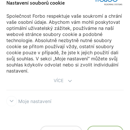
Forbo Flooring Systems
Nastavení souborů cookie
Společnost Forbo respektuje vaše soukromí a chrání
Forbo Movement Systems
vaše osobní údaje. Abychom vám mohli poskytovat
optimální uživatelský zážitek, používáme na naší
webové stránce soubory cookie a podobné
technologie. Absolutně nezbytně nutné soubory
Pobočky
cookie se přitom používají vždy, ostatní soubory
cookie pouze v případě, že jste k jejich použití dali
Vyberte svou zemi
svůj souhlas. V sekci „Moje nastavení“ můžete svůj
souhlas kdykoliv odvolat nebo si zvolit individuální
nastavení.
VÍCE
Moje nastavení
Prohlášení a podmínky užívání
Prohlášení o ochraně osobních údajů
Cookies
Forbo Integrity Line
Nastavení souborů cookie