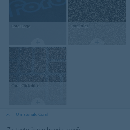
Coral
Logo
Coral
tiles
Coral
Click dílce
O materiálu Coral
Zastavte špínu hned u dveří