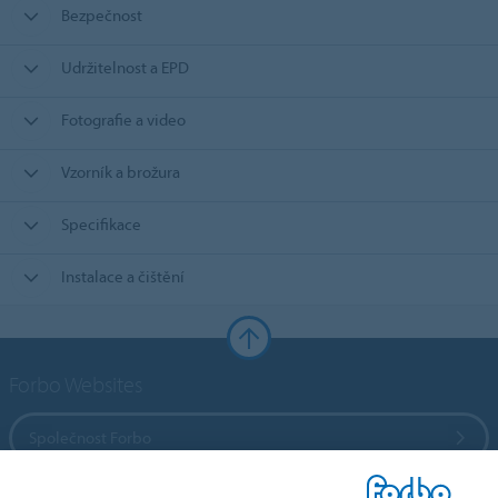
Bezpečnost
Udržitelnost a EPD
Fotografie a video
Vzorník a brožura
Specifikace
Instalace a čištění
Forbo Websites
Společnost Forbo