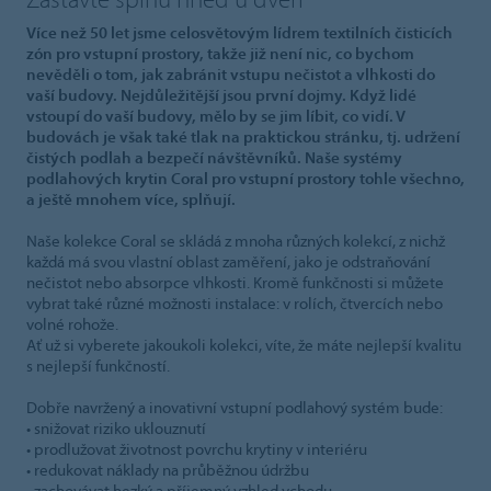
Více než 50 let jsme celosvětovým lídrem textilních čisticích
zón pro vstupní prostory, takže již není nic, co bychom
nevěděli o tom, jak zabránit vstupu nečistot a vlhkosti do
vaší budovy. Nejdůležitější jsou první dojmy. Když lidé
vstoupí do vaší budovy, mělo by se jim líbit, co vidí. V
budovách je však také tlak na praktickou stránku, tj. udržení
čistých podlah a bezpečí návštěvníků. Naše systémy
podlahových krytin Coral pro vstupní prostory tohle všechno,
a ještě mnohem více, splňují.
Naše kolekce Coral se skládá z mnoha různých kolekcí, z nichž
každá má svou vlastní oblast zaměření, jako je odstraňování
nečistot nebo absorpce vlhkosti. Kromě funkčnosti si můžete
vybrat také různé možnosti instalace: v rolích, čtvercích nebo
volné rohože.
Ať už si vyberete jakoukoli kolekci, víte, že máte nejlepší kvalitu
s nejlepší funkčností.
Dobře navržený a inovativní vstupní podlahový systém bude:
• snižovat riziko uklouznutí
• prodlužovat životnost povrchu krytiny v interiéru
• redukovat náklady na průběžnou údržbu
• zachovávat hezký a příjemný vzhled vchodu