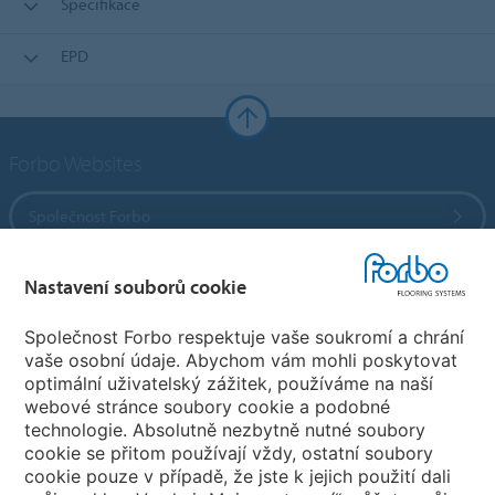
Specifikace
EPD
Forbo Websites
Společnost Forbo
Forbo Flooring Systems
Nastavení souborů cookie
Společnost Forbo respektuje vaše soukromí a chrání
Forbo Movement Systems
vaše osobní údaje. Abychom vám mohli poskytovat
optimální uživatelský zážitek, používáme na naší
webové stránce soubory cookie a podobné
technologie. Absolutně nezbytně nutné soubory
Pobočky
cookie se přitom používají vždy, ostatní soubory
cookie pouze v případě, že jste k jejich použití dali
Vyberte svou zemi