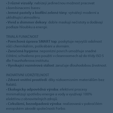
•
3 různé vizuály
: nabízejí jedinečnou možnost pracovat
s kombinacemi barev.
•
Jemné pastely a biofilní zelené tóny
: vytvářejí moderní a
uklidňující atmosféru.
•
Vivid a shimmer dekory
: dobře maskují nečistoty a dodávají
podlaze hloubku a energii.
TRVALÁ FUNKČNOST
•
Povrchová úprava SMART top
: poskytuje nejvyšší odolnost
vůči chemikáliím, poškrábání a skvrnám.
•
Zaručená hygiena
: neporézní povrch umožňuje snadné
čištění; schváleno pro použití v cleanroomech až do třídy ISO 5
dle Fraunhoferova institutu.
•
Vynikající rozměrová stálost
: zaručuje dlouhodobou životnost.
INOVATIVNÍ UDRŽITELNOST
•
Zdravé vnitřní prostředí
: díky nízkoemisním materiálům bez
ftalátů.
•
Ekologicky odpovědná výroba
: efektivní procesy
minimalizují spotřebu energie a vody a využívají 100%
elektřinu z obnovitelných zdrojů.
•
Cirkulární, bezodpadová výroba
: realizovaná v pokročilém
evropském závodě společnosti Forbo.